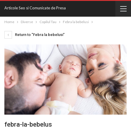
Articole Seo si Comunicate de Presa
Home
Diverse
Copilul Tau
Febra la bebelusi
Return to "Febra la bebelusi"
febra-la-bebelus