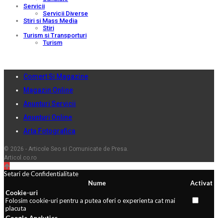
Servicii
Servicii Diverse
Stiri si Mass Media
Stiri
Turism si Transporturi
Turism
Comert Si Magazine
Magazin Online
Anunturi Servicii
Anunturi Online
Arta Fotografica
© 2026 - Articole Seo si Comunicate de Presa.
Articol.co.ro
Setari de Confidentialitate
Nume
Activat
Cookie-uri
Folosim cookie-uri pentru a putea oferi o experienta cat mai
placuta