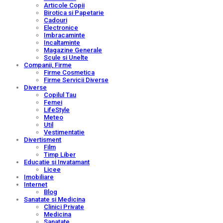
Articole Copii
Birotica si Papetarie
Cadouri
Electronice
Imbracaminte
Incaltaminte
Magazine Generale
Scule si Unelte
Companii, Firme
Firme Cosmetica
Firme Servicii Diverse
Diverse
Copilul Tau
Femei
LifeStyle
Meteo
Util
Vestimentatie
Divertisment
Film
Timp Liber
Educatie si Invatamant
Licee
Imobiliare
Internet
Blog
Sanatate si Medicina
Clinici Private
Medicina
Sanatate