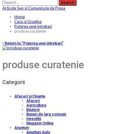
Articole Seo si Comunicate de Presa
Home
Casa si Gradina
Puterea unei intrebari
produse curatenie
Return to "Puterea unei intrebari"
produse curatenie
Categorii
Afaceri si Finante
Afaceri
Agricultura
Bijuterii
Bunuri de larg consum
Investitii
Magazin Online
Anunturi
Anunturi Auto