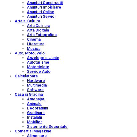
Anunturi Constructii
Anunturi Imobiliare
Anunturi Online
Anunturi Servicii
Arta si Cultura
Arta Culinara
Arta Digitala
Arta Fotografica
Cinema
Literatura
Muzica
Auto, Moto, Velo
Anvelope si Jante
Autoturisme
Motociclete
Service Auto
Calculatoare
Hardware
Multimedia
Software
Casa si Gradina
Amenajari
Animale
Decoratiuni
Gradinarit
Instalatii
Mobilier
Sisteme de Securitate
Comert si Magazine
Alimentare