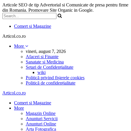
Articole SEO de tip Advertorial si Comunicate de presa pentru firme
din Romania. Promovare Site Organic in Google.
Comert si Magazine
Articol.co.ro
More
vineri, august 7, 2026
Afaceri si Finante
Sanatate si Medicina
Setari de Confidențialitate
wiki
Politică privind fișierele cookies
Politică de confidențialitate
Articol.co.ro
Comert si Magazine
More
Magazin Online
Anunturi Servicii
Anunturi Online
Arta Fotografica