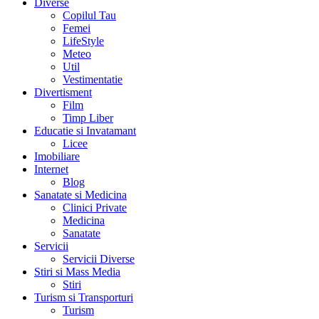
Diverse
Copilul Tau
Femei
LifeStyle
Meteo
Util
Vestimentatie
Divertisment
Film
Timp Liber
Educatie si Invatamant
Licee
Imobiliare
Internet
Blog
Sanatate si Medicina
Clinici Private
Medicina
Sanatate
Servicii
Servicii Diverse
Stiri si Mass Media
Stiri
Turism si Transporturi
Turism