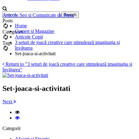
Articole Seo si Comunicate de Presa
Posts
Home
Comert si Magazine
Categories
Articole Copii
3 seturi de joacă creative care stimulează imaginația și
Tags
învățarea
Set-joaca-si-activitati
Return to "3 seturi de joacă creative care stimulează imaginația și
învățarea"
Set-joaca-si-activitati
Next
Categorii
Afaceri si Finante