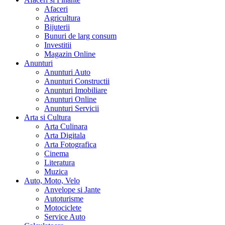
Afaceri
Agricultura
Bijuterii
Bunuri de larg consum
Investitii
Magazin Online
Anunturi
Anunturi Auto
Anunturi Constructii
Anunturi Imobiliare
Anunturi Online
Anunturi Servicii
Arta si Cultura
Arta Culinara
Arta Digitala
Arta Fotografica
Cinema
Literatura
Muzica
Auto, Moto, Velo
Anvelope si Jante
Autoturisme
Motociclete
Service Auto