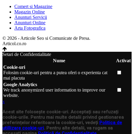
Comert si Magazine
Magazin Online
Anunturi Servicii
Anunturi Online
Arta Fotografica
© 2026 - Articole Seo si Comunicate de Presa.
Articol.co.ro
Setari de Confidentialitate
Nume
Activat
Cookie-uri
Folosim cookie-uri pentru a putea oferi o experienta cat
mai placuta
Google Analytics
We track anonymized user information to improve our
website.
x
Acest site folosește cookie-uri. Acceptați sau refuzați
cookie-urile. Pentru mai multe detalii privind gestionarea
preferințelor referitoare la cookie-uri, vedeți
Politica de
utillizare cookie-uri
. Pentru alte detalii, va rugam sa
accesati pagina
Politică de Confidențialitate
.