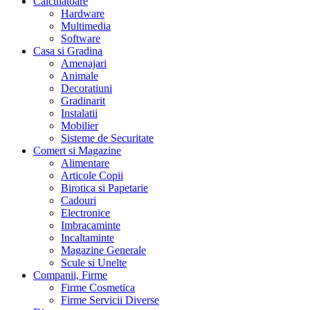
Calculatoare
Hardware
Multimedia
Software
Casa si Gradina
Amenajari
Animale
Decoratiuni
Gradinarit
Instalatii
Mobilier
Sisteme de Securitate
Comert si Magazine
Alimentare
Articole Copii
Birotica si Papetarie
Cadouri
Electronice
Imbracaminte
Incaltaminte
Magazine Generale
Scule si Unelte
Companii, Firme
Firme Cosmetica
Firme Servicii Diverse