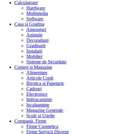
Calculatoare
Hardware
Multimedia
Software
Casa si Gradina
Amenajari
Animale
Decoratiuni
Gradinarit
Instalatii
Mobilier
Sisteme de Securitate
Comert si Magazine
Alimentare
Articole Copii
Birotica si Papetarie
Cadouri
Electronice
Imbracaminte
Incaltaminte
Magazine Generale
Scule si Unelte
Companii, Firme
Firme Cosmetica
Firme Servicii Diverse