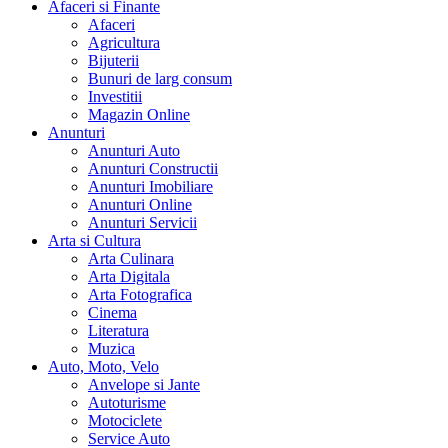
Afaceri si Finante
Afaceri
Agricultura
Bijuterii
Bunuri de larg consum
Investitii
Magazin Online
Anunturi
Anunturi Auto
Anunturi Constructii
Anunturi Imobiliare
Anunturi Online
Anunturi Servicii
Arta si Cultura
Arta Culinara
Arta Digitala
Arta Fotografica
Cinema
Literatura
Muzica
Auto, Moto, Velo
Anvelope si Jante
Autoturisme
Motociclete
Service Auto