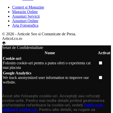
Comert si Magazine
Magazin Online
Anunturi Servicii
Anunturi Online
Arta Fotografica
© 2026 - Articole Seo si Comunicate de Presa.
Articol.co.ro
Setari de Confidentialitate
Nume
Activat
Cookie-uri
Folosim cookie-uri pentru a putea oferi o experienta cat
mai placuta
Google Analytics
We track anonymized user information to improve our
website.
x
Acest site folosește cookie-uri. Acceptați sau refuzați
cookie-urile. Pentru mai multe detalii privind gestionarea
preferințelor referitoare la cookie-uri, vedeți
Politica de
utillizare cookie-uri
. Pentru alte detalii, va rugam sa