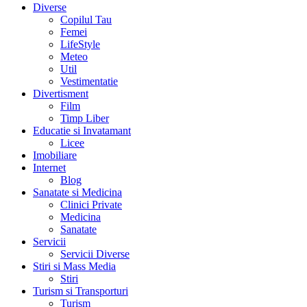
Diverse
Copilul Tau
Femei
LifeStyle
Meteo
Util
Vestimentatie
Divertisment
Film
Timp Liber
Educatie si Invatamant
Licee
Imobiliare
Internet
Blog
Sanatate si Medicina
Clinici Private
Medicina
Sanatate
Servicii
Servicii Diverse
Stiri si Mass Media
Stiri
Turism si Transporturi
Turism