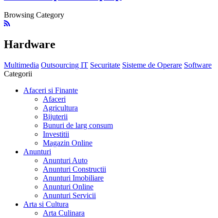
Browsing Category
Hardware
Multimedia
Outsourcing IT
Securitate
Sisteme de Operare
Software
Categorii
Afaceri si Finante
Afaceri
Agricultura
Bijuterii
Bunuri de larg consum
Investitii
Magazin Online
Anunturi
Anunturi Auto
Anunturi Constructii
Anunturi Imobiliare
Anunturi Online
Anunturi Servicii
Arta si Cultura
Arta Culinara