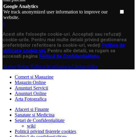
Google Analytics
We track anonymized user information to improve our
website.
x
Acest site folosește cookie-uri. Acceptați sau refuzați
cookie-urile. Pentru mai multe detalii privind gestionarea
preferințelor referitoare la cookie-uri, vedeți
Politica de
utillizare cookie-uri
. Pentru alte detalii, va rugam sa
accesati pagina
Politică de Confidențialitate
.
Accept
Refuz
Politica de utilizare a Cookie-urilor
Comert si Magazine
Magazin Online
Anunturi Servicii
Anunturi Online
Arta Fotografica
Afaceri si Finante
Sanatate si Medicina
Setari de Confidențialitate
wiki
Politică privind fișierele cookies
Politică de confidențialitate