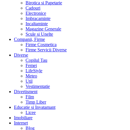
Birotica si Papetarie
Cadouri
Electronice
Imbracaminte
Incaltaminte
Magazine Generale
Scule si Unelte
Companii, Firme
Firme Cosmetica
Firme Servicii Diverse
Diverse
Copilul Tau
Femei
LifeStyle
Meteo
Util
Vestimentatie
Divertisment
Film
Timp Liber
Educatie si Invatamant
Licee
Imobiliare
Internet
Blog