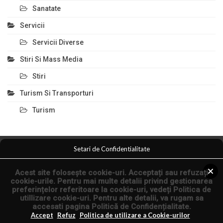
Sanatate
Servicii
Servicii Diverse
Stiri Si Mass Media
Stiri
Turism Si Transporturi
Turism
Setari de Confidentialitate
Comert Si Magazine
Magazin Online
Anunturi Servicii
Acest site folosește cookie-uri. Acceptați sau refuzați
Anunturi Online
Arta Fotografica
cookie-urile. Pentru mai multe detalii privind gestionarea
preferințelor referitoare la cookie-uri, vedeți
Politica de
utillizare cookie-uri
. Pentru alte detalii, va rugam sa
© 2026 - Articole Seo si Comunicate de Presa.
accesati pagina
Politică de Confidențialitate
.
Articol.co.ro
Accept
Refuz
Politica de utilizare a Cookie-urilor