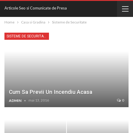
Articole Seo si Comunicate de Presa
Home
Casa si Gradina
Sisteme de Securitate
SISTEME DE SECURITATE
Cum Sa Previi Un Incendiu Acasa
mai 13, 2016
0
ADMIN