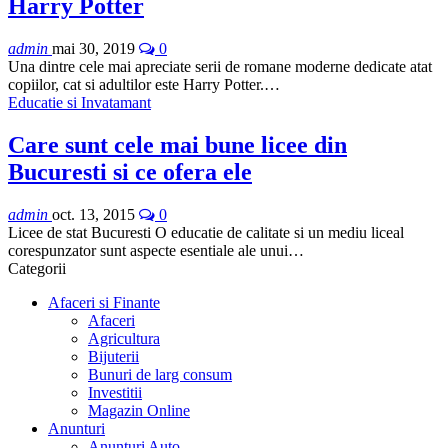
Harry Potter
admin
mai 30, 2019
0
Una dintre cele mai apreciate serii de romane moderne dedicate atat
copiilor, cat si adultilor este Harry Potter.…
Educatie si Invatamant
Care sunt cele mai bune licee din
Bucuresti si ce ofera ele
admin
oct. 13, 2015
0
Licee de stat Bucuresti O educatie de calitate si un mediu liceal
corespunzator sunt aspecte esentiale ale unui…
Categorii
Afaceri si Finante
Afaceri
Agricultura
Bijuterii
Bunuri de larg consum
Investitii
Magazin Online
Anunturi
Anunturi Auto