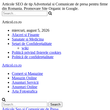
Articole SEO de tip Advertorial si Comunicate de presa pentru firme
din Romania. Promovare Site Organic in Google.
Articol.co.ro
miercuri, august 5, 2026
Afaceri si Finante
Sanatate si Medicina
Setari de Confidențialitate
wiki
Politică privind fișierele cookies
Politică de confidențialitate
Articol.co.ro
Comert si Magazine
Magazin Online
Anunturi Servicii
Anunturi Online
Arta Fotografica
Articole Seo si Comunicate de Presa