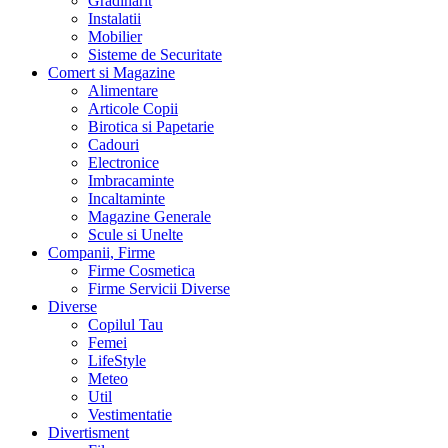
Gradinarit
Instalatii
Mobilier
Sisteme de Securitate
Comert si Magazine
Alimentare
Articole Copii
Birotica si Papetarie
Cadouri
Electronice
Imbracaminte
Incaltaminte
Magazine Generale
Scule si Unelte
Companii, Firme
Firme Cosmetica
Firme Servicii Diverse
Diverse
Copilul Tau
Femei
LifeStyle
Meteo
Util
Vestimentatie
Divertisment