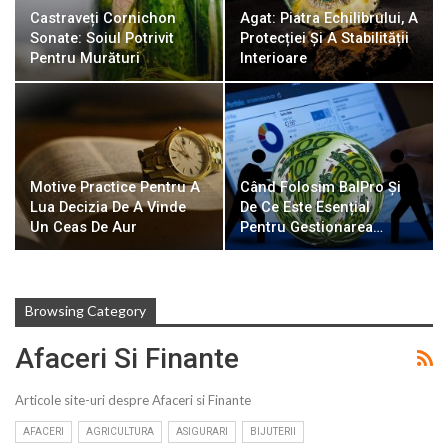
Castraveți Cornichon
Agat: Piatra Echilibrului, A
Sonate: Soiul Potrivit
Protecției Și A Stabilității
Pentru Murături
Interioare
Motive Practice Pentru A
Când Folosim BalPro Și
Lua Decizia De A Vinde
De Ce Este Esențial
Un Ceas De Aur
Pentru Gestionarea…
Browsing Category
Afaceri Si Finante
Articole site-uri despre Afaceri si Finante
AFACERI
AGRICULTURA
ASIGURARI
BIJUTERII