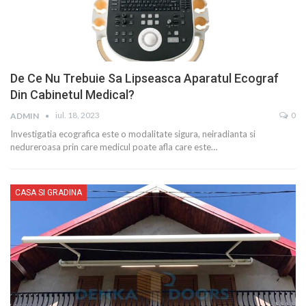
De Ce Nu Trebuie Sa Lipseasca Aparatul Ecograf
Din Cabinetul Medical?
iul. 18, 2023
0
ADMIN
Investigatia ecografica este o modalitate sigura, neiradianta si
nedureroasa prin care medicul poate afla care este…
CASA SI GRADINA