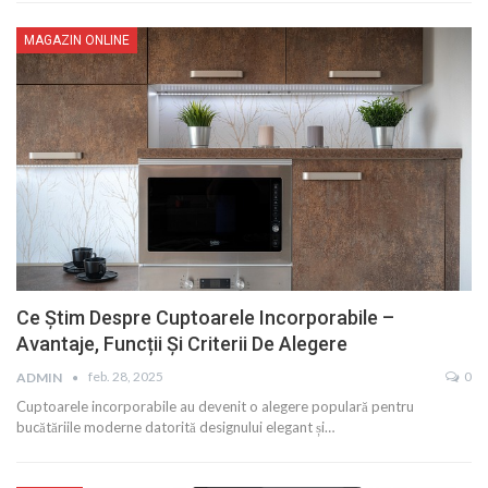
MAGAZIN ONLINE
Ce Știm Despre Cuptoarele Incorporabile –
Avantaje, Funcții Și Criterii De Alegere
feb. 28, 2025
0
ADMIN
Cuptoarele incorporabile au devenit o alegere populară pentru
bucătăriile moderne datorită designului elegant și…