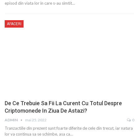
episod din viata lor in care s-au simtit…
AFACERI
De Ce Trebuie Sa Fii La Curent Cu Totul Despre
Criptomonede In Ziua De Astazi?
mai 25, 2022
0
ADMIN
Tranzactiile din prezent sunt foarte diferite de cele din trecut, iar natura
lor va continua sa se schimbe, asa ca…