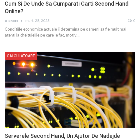
Cum Si De Unde Sa Cumparati Carti Second Hand
Online?
mart. 28, 2023
0
ADMIN
Conditiile economice actuale ii determina pe oameni sa fie mult mai
atenti la cheltuielile pe care le fac, motiv…
CALCULATOARE
Serverele Second Hand, Un Ajutor De Nadejde