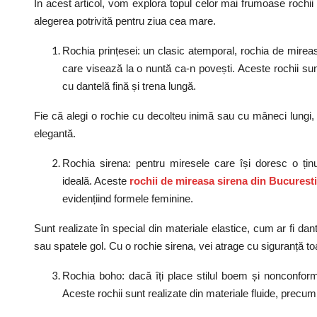
În acest articol, vom explora topul celor mai frumoase rochii 
alegerea potrivită pentru ziua cea mare.
Rochia prințesei: un clasic atemporal, rochia de mireas
care visează la o nuntă ca-n povești. Aceste rochii su
cu dantelă fină și trena lungă.
Fie că alegi o rochie cu decolteu inimă sau cu mâneci lungi, 
elegantă.
Rochia sirena: pentru miresele care își doresc o ținu
ideală. Aceste
rochii de mireasa sirena din Bucurest
evidențiind formele feminine.
Sunt realizate în special din materiale elastice, cum ar fi dan
sau spatele gol. Cu o rochie sirena, vei atrage cu siguranță toate
Rochia boho: dacă îți place stilul boem și nonconform
Aceste rochii sunt realizate din materiale fluide, precum