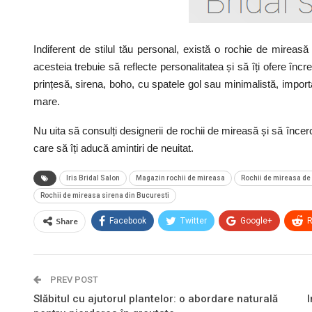
Indiferent de stilul tău personal, există o rochie de mireasă 
acesteia trebuie să reflecte personalitatea și să îți ofere încr
prințesă, sirena, boho, cu spatele gol sau minimalistă, import
mare.
Nu uita să consulți designerii de rochii de mireasă și să înce
care să îți aducă amintiri de neuitat.
Iris Bridal Salon
Magazin rochii de mireasa
Rochii de mireasa de 
Rochii de mireasa sirena din Bucuresti
Share
Facebook
Twitter
Google+
R
PREV POST
Slăbitul cu ajutorul plantelor: o abordare naturală
I