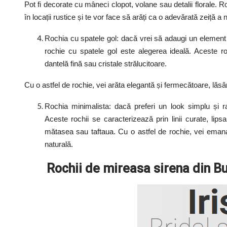
Pot fi decorate cu mâneci clopot, volane sau detalii florale. Ro
în locații rustice și te vor face să arăți ca o adevărată zeiță a n
Rochia cu spatele gol: dacă vrei să adaugi un element d
rochie cu spatele gol este alegerea ideală. Aceste r
dantelă fină sau cristale strălucitoare.
Cu o astfel de rochie, vei arăta elegantă și fermecătoare, lăsând
Rochia minimalista: dacă preferi un look simplu și ra
Aceste rochii se caracterizează prin linii curate, lip
mătasea sau taftaua. Cu o astfel de rochie, vei emana
naturală.
Rochii de mireasa sirena din Buc