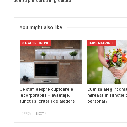
pentru pierderea în greutate
You might also like
MAGAZIN ONLINE
IMBRACAMINTE
Ce știm despre cuptoarele
Cum sa alegi rochi
incorporabile – avantaje,
mireasa in functie d
funcții și criterii de alegere
personal?
PREV
NEXT