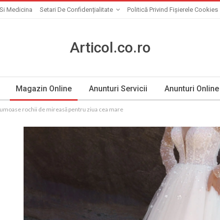
Si Medicina
Setari De Confidențialitate
Politică Privind Fișierele Cookies
Articol.co.ro
Magazin Online
Anunturi Servicii
Anunturi Online
rumoase rochii de mireasă pentru ziua cea mare