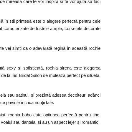
de mireasă care te vor inspira și te vor ajuta să faci
ă în stil prințesă este o alegere perfectă pentru cele
nt caracterizate de fustele ample, corsetele decorate
te vei simți ca o adevărată regină în această rochie
tă sexy și sofisticată, rochia sirena este alegerea
i
de la Iris Bridal Salon se mulează perfect pe siluetă,
tela sau satinul, și prezintă adesea decolteuri adânci
 privirile în ziua nunții tale.
ist, rochia boho este opțiunea perfectă pentru tine.
 voalul sau dantela, și au un aspect lejer și romantic.