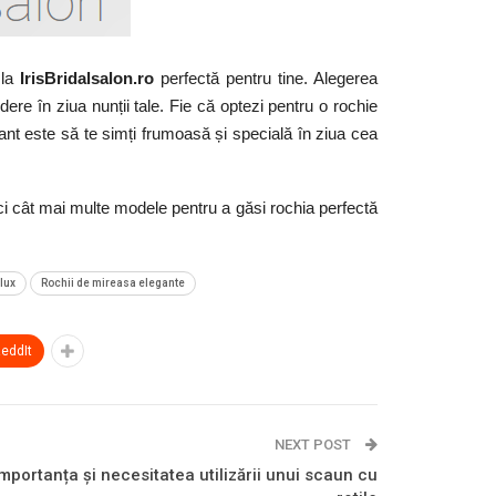
la
Iris
Bridalsalon.ro
perfectă pentru tine. Alegerea
edere în ziua nunții tale. Fie că optezi pentru o rochie
ant este să te simți frumoasă și specială în ziua cea
rci cât mai multe modele pentru a găsi rochia perfectă
lux
Rochii de mireasa elegante
eddIt
NEXT POST
mportanța și necesitatea utilizării unui scaun cu