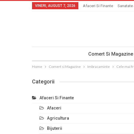
VINERI, AUGUST 7, 2026
Afaceri Si Finante
Sanatate 
Comert Si Magazine
Home
Comert si Magazine
Imbracaminte
Cele mai f
Categorii
Afaceri Si Finante
Afaceri
Agricultura
Bijuterii