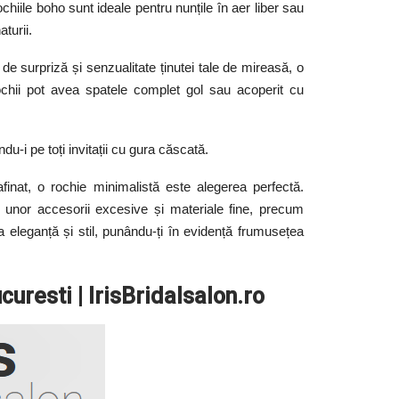
chiile boho sunt ideale pentru nunțile în aer liber sau
aturii.
e surpriză și senzualitate ținutei tale de mireasă, o
ochii pot avea spatele complet gol sau acoperit cu
u-i pe toți invitații cu gura căscată.
finat, o rochie minimalistă este alegerea perfectă.
sa unor accesorii excesive și materiale fine, precum
 eleganță și stil, punându-ți în evidență frumusețea
uresti | IrisBridalsalon.ro