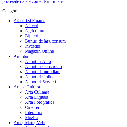
procesate datele comentariilor tale
.
Categorii
Afaceri si Finante
Afaceri
Agricultura
Bijuterii
Bunuri de larg consum
Investitii
Magazin Online
Anunturi
Anunturi Auto
Anunturi Constructii
Anunturi Imobiliare
Anunturi Online
Anunturi Servicii
Arta si Cultura
Arta Culinara
Arta Digitala
Arta Fotografica
Cinema
Literatura
Muzica
Auto, Moto, Velo