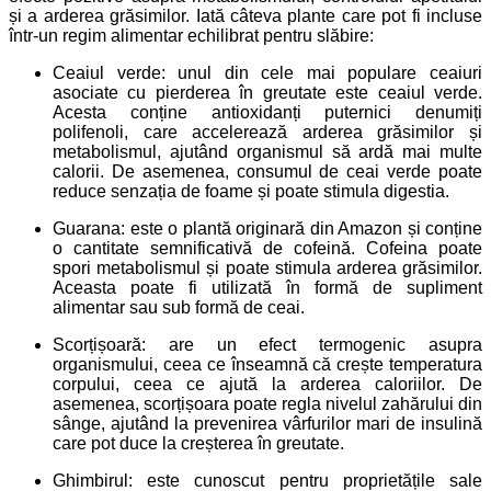
și a arderea grăsimilor. Iată câteva plante care pot fi incluse
într-un regim alimentar echilibrat pentru slăbire:
Ceaiul verde: unul din cele mai populare ceaiuri
asociate cu pierderea în greutate este ceaiul verde.
Acesta conține antioxidanți puternici denumiți
polifenoli, care accelerează arderea grăsimilor și
metabolismul, ajutând organismul să ardă mai multe
calorii. De asemenea, consumul de ceai verde poate
reduce senzația de foame și poate stimula digestia.
Guarana: este o plantă originară din Amazon și conține
o cantitate semnificativă de cofeină. Cofeina poate
spori metabolismul și poate stimula arderea grăsimilor.
Aceasta poate fi utilizată în formă de supliment
alimentar sau sub formă de ceai.
Scorțișoară: are un efect termogenic asupra
organismului, ceea ce înseamnă că crește temperatura
corpului, ceea ce ajută la arderea caloriilor. De
asemenea, scorțișoara poate regla nivelul zahărului din
sânge, ajutând la prevenirea vârfurilor mari de insulină
care pot duce la creșterea în greutate.
Ghimbirul: este cunoscut pentru proprietățile sale