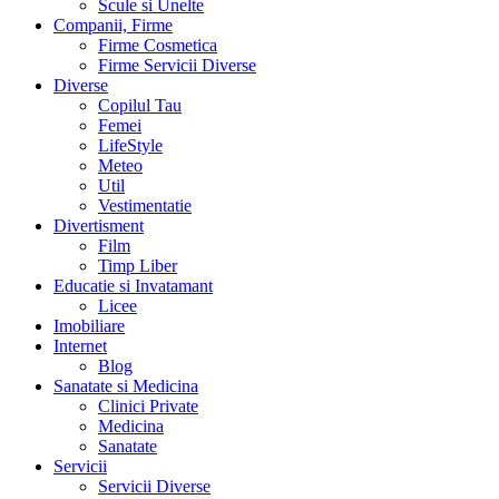
Scule si Unelte
Companii, Firme
Firme Cosmetica
Firme Servicii Diverse
Diverse
Copilul Tau
Femei
LifeStyle
Meteo
Util
Vestimentatie
Divertisment
Film
Timp Liber
Educatie si Invatamant
Licee
Imobiliare
Internet
Blog
Sanatate si Medicina
Clinici Private
Medicina
Sanatate
Servicii
Servicii Diverse