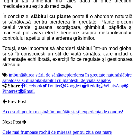
regimul tău alimentar, mai ales dacă ai orice afecțiuni
medicale sau ești sub medicație.
În concluzie,
slăbitul cu plante
poate fi o abordare naturală
și sănătoasă pentru pierderea în greutate. Plante precum
ceaiul verde, guarana, scorțișoara, ghimbirul, păpădia și
măceșul pot avea efecte benefice asupra metabolismului,
controlului apetitului și a arderea grăsimilor.
Totuși, este important să abordezi slăbitul într-un mod global
și să îți construiești un stil de viață sănătos, care includ o
alimentație echilibrată, exerciții fizice regulate și gestionarea
stresului.
îmbunătățirea stării de sănătate
pierderea în greutate natural
slăbire
sănătoasă și durabilă
Slăbitul cu plante
stil de viata sanatos
Share
Facebook
Twitter
Google+
ReddIt
WhatsApp
Pinterest
Email
Prev Post
Accesorii pentru mașină: îmbunătățește-ți experiența de condus!
Next Post
Cele mai frumoase rochii de mireasă pentru ziua cea mare