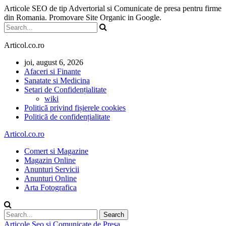
Articole SEO de tip Advertorial si Comunicate de presa pentru firme
din Romania. Promovare Site Organic in Google.
Articol.co.ro
joi, august 6, 2026
Afaceri si Finante
Sanatate si Medicina
Setari de Confidențialitate
wiki
Politică privind fișierele cookies
Politică de confidențialitate
Articol.co.ro
Comert si Magazine
Magazin Online
Anunturi Servicii
Anunturi Online
Arta Fotografica
Articole Seo si Comunicate de Presa