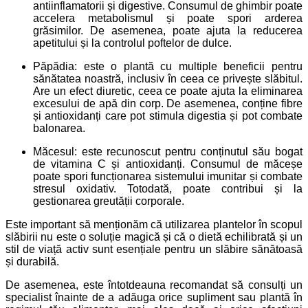
antiinflamatorii și digestive. Consumul de ghimbir poate
accelera metabolismul și poate spori arderea
grăsimilor. De asemenea, poate ajuta la reducerea
apetitului și la controlul poftelor de dulce.
Păpădia: este o plantă cu multiple beneficii pentru
sănătatea noastră, inclusiv în ceea ce privește slăbitul.
Are un efect diuretic, ceea ce poate ajuta la eliminarea
excesului de apă din corp. De asemenea, conține fibre
și antioxidanți care pot stimula digestia și pot combate
balonarea.
Măcesul: este recunoscut pentru conținutul său bogat
de vitamina C și antioxidanți. Consumul de măceșe
poate spori funcționarea sistemului imunitar și combate
stresul oxidativ. Totodată, poate contribui și la
gestionarea greutății corporale.
Este important să menționăm că utilizarea plantelor în scopul
slăbirii nu este o soluție magică și că o dietă echilibrată și un
stil de viață activ sunt esențiale pentru un slăbire sănătoasă
și durabilă.
De asemenea, este întotdeauna recomandat să consulți un
specialist înainte de a adăuga orice supliment sau plantă în