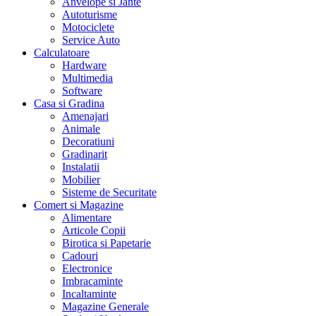
Anvelope si Jante
Autoturisme
Motociclete
Service Auto
Calculatoare
Hardware
Multimedia
Software
Casa si Gradina
Amenajari
Animale
Decoratiuni
Gradinarit
Instalatii
Mobilier
Sisteme de Securitate
Comert si Magazine
Alimentare
Articole Copii
Birotica si Papetarie
Cadouri
Electronice
Imbracaminte
Incaltaminte
Magazine Generale