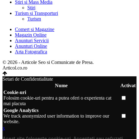
Stiri si Mass Media
Stiri
Turism si Transporturi
Turism
Comert si Magazine
Magazin Online
Anunturi Servicii
Anunturi Online
Arta Fotografica
© 2026 - Articole Seo si Comunicate de Presa.
Articol.co.ro
Setari de Confidentialitate
Nume
Activat
Cookie-uri
Folosim cookie-uri pentru a putea oferi o experienta cat
mai placuta
Google Analytics
We track anonymized user information to improve our
website.
x
Acest site folosește cookie-uri. Acceptați sau refuzați