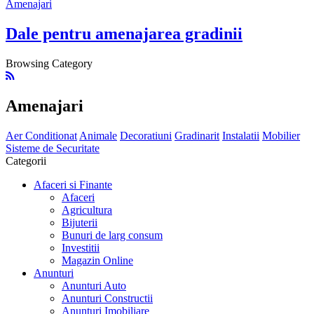
Amenajari
Dale pentru amenajarea gradinii
Browsing Category
Amenajari
Aer Conditionat
Animale
Decoratiuni
Gradinarit
Instalatii
Mobilier
Sisteme de Securitate
Categorii
Afaceri si Finante
Afaceri
Agricultura
Bijuterii
Bunuri de larg consum
Investitii
Magazin Online
Anunturi
Anunturi Auto
Anunturi Constructii
Anunturi Imobiliare