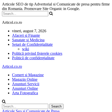
Articole SEO de tip Advertorial si Comunicate de presa pentru firme
din Romania. Promovare Site Organic in Google.
Articol.co.ro
vineri, august 7, 2026
Afaceri si Finante
Sanatate si Medicina
Setari de Confidențialitate
wiki
Politică privind fișierele cookies
Politică de confidențialitate
Articol.co.ro
Comert si Magazine
Magazin Online
Anunturi Servicii
Anunturi Online
Arta Fotografica
Articole Seo si Comunicate de Presa