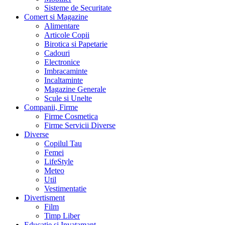
Sisteme de Securitate
Comert si Magazine
Alimentare
Articole Copii
Birotica si Papetarie
Cadouri
Electronice
Imbracaminte
Incaltaminte
Magazine Generale
Scule si Unelte
Companii, Firme
Firme Cosmetica
Firme Servicii Diverse
Diverse
Copilul Tau
Femei
LifeStyle
Meteo
Util
Vestimentatie
Divertisment
Film
Timp Liber
Educatie si Invatamant