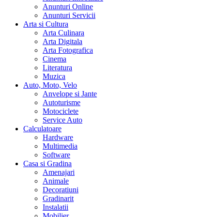
Anunturi Online
Anunturi Servicii
Arta si Cultura
Arta Culinara
Arta Digitala
Arta Fotografica
Cinema
Literatura
Muzica
Auto, Moto, Velo
Anvelope si Jante
Autoturisme
Motociclete
Service Auto
Calculatoare
Hardware
Multimedia
Software
Casa si Gradina
Amenajari
Animale
Decoratiuni
Gradinarit
Instalatii
Mobilier