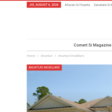
JOI, AUGUST 6, 2026
Afaceri Si Finante
Sanatate Si 
Comert Si Magazine
Home
Anunturi
Anunturi Imobiliare
ANUNTURI IMOBILIARE