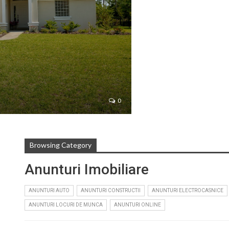
0
Browsing Category
Anunturi Imobiliare
ANUNTURI AUTO
ANUNTURI CONSTRUCTII
ANUNTURI ELECTROCASNICE
ANUNTURI LOCURI DE MUNCA
ANUNTURI ONLINE