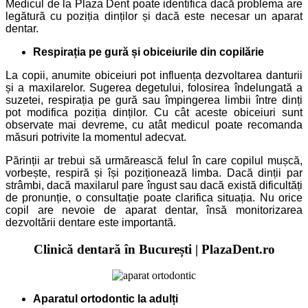
Medicul de la Plaza Dent poate identifica dacă problema are
legătură cu poziția dinților și dacă este necesar un aparat
dentar.
Respirația pe gură și obiceiurile din copilărie
La copii, anumite obiceiuri pot influența dezvoltarea danturii
și a maxilarelor. Sugerea degetului, folosirea îndelungată a
suzetei, respirația pe gură sau împingerea limbii între dinți
pot modifica poziția dinților. Cu cât aceste obiceiuri sunt
observate mai devreme, cu atât medicul poate recomanda
măsuri potrivite la momentul adecvat.
Părinții ar trebui să urmărească felul în care copilul mușcă,
vorbește, respiră și își poziționează limba. Dacă dinții par
strâmbi, dacă maxilarul pare îngust sau dacă există dificultăți
de pronunție, o consultație poate clarifica situația. Nu orice
copil are nevoie de aparat dentar, însă monitorizarea
dezvoltării dentare este importantă.
Clinică dentară în București | PlazaDent.ro
Aparatul ortodontic la adulți