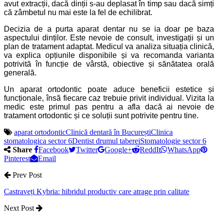
avut extracții, dacă dinții s-au deplasat în timp sau dacă simți
că zâmbetul nu mai este la fel de echilibrat.
Decizia de a purta aparat dentar nu se ia doar pe baza
aspectului dinților. Este nevoie de consult, investigații și un
plan de tratament adaptat. Medicul va analiza situația clinică,
va explica opțiunile disponibile și va recomanda varianta
potrivită în funcție de vârstă, obiective și sănătatea orală
generală.
Un aparat ortodontic poate aduce beneficii estetice și
funcționale, însă fiecare caz trebuie privit individual. Vizita la
medic este primul pas pentru a afla dacă ai nevoie de
tratament ortodontic și ce soluții sunt potrivite pentru tine.
aparat ortodontic
Clinică dentară în București
Clinica
stomatologica sector 6
Dentist drumul taberei
Stomatologie sector 6
Share
Facebook
Twitter
Google+
ReddIt
WhatsApp
Pinterest
Email
Prev Post
Castraveți Kybria: hibridul productiv care atrage prin calitate
Next Post