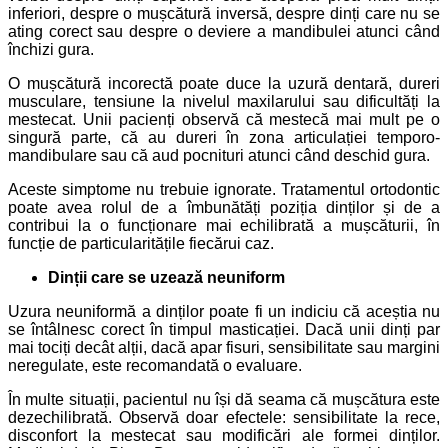
inferiori, despre o mușcătură inversă, despre dinți care nu se
ating corect sau despre o deviere a mandibulei atunci când
închizi gura.
O mușcătură incorectă poate duce la uzură dentară, dureri
musculare, tensiune la nivelul maxilarului sau dificultăți la
mestecat. Unii pacienți observă că mestecă mai mult pe o
singură parte, că au dureri în zona articulației temporo-
mandibulare sau că aud pocnituri atunci când deschid gura.
Aceste simptome nu trebuie ignorate. Tratamentul ortodontic
poate avea rolul de a îmbunătăți poziția dinților și de a
contribui la o funcționare mai echilibrată a mușcăturii, în
funcție de particularitățile fiecărui caz.
Dinții care se uzează neuniform
Uzura neuniformă a dinților poate fi un indiciu că aceștia nu
se întâlnesc corect în timpul masticației. Dacă unii dinți par
mai tociți decât alții, dacă apar fisuri, sensibilitate sau margini
neregulate, este recomandată o evaluare.
În multe situații, pacientul nu își dă seama că mușcătura este
dezechilibrată. Observă doar efectele: sensibilitate la rece,
disconfort la mestecat sau modificări ale formei dinților.