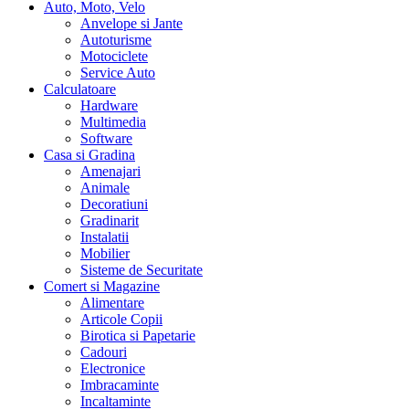
Auto, Moto, Velo
Anvelope si Jante
Autoturisme
Motociclete
Service Auto
Calculatoare
Hardware
Multimedia
Software
Casa si Gradina
Amenajari
Animale
Decoratiuni
Gradinarit
Instalatii
Mobilier
Sisteme de Securitate
Comert si Magazine
Alimentare
Articole Copii
Birotica si Papetarie
Cadouri
Electronice
Imbracaminte
Incaltaminte