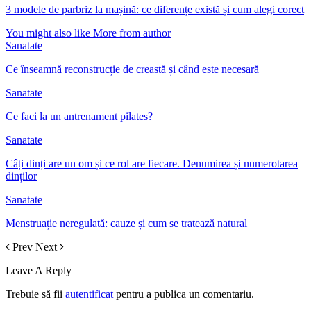
3 modele de parbriz la mașină: ce diferențe există și cum alegi corect
You might also like
More from author
Sanatate
Ce înseamnă reconstrucție de creastă și când este necesară
Sanatate
Ce faci la un antrenament pilates?
Sanatate
Câți dinți are un om și ce rol are fiecare. Denumirea și numerotarea
dinților
Sanatate
Menstruație neregulată: cauze și cum se tratează natural
Prev
Next
Leave A Reply
Trebuie să fii
autentificat
pentru a publica un comentariu.