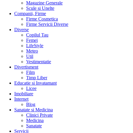
Magazine Generale
Scule si Unelte
Companii, Firme
Firme Cosmetica
Firme Servicii Diverse
Diverse
Copilul Tau
Femei
LifeStyle
Meteo
Util
Vestimentatie
Divertisment
Film
Timp Liber
Educatie si Invatamant
Licee
Imobiliare
Internet
Blog
Sanatate si Medicina
Clinici Private
Medicina
Sanatate
Servicii