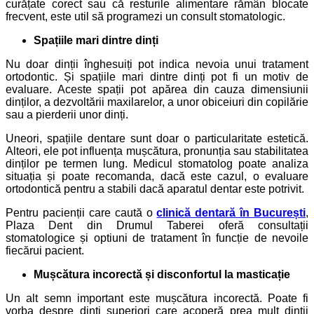
curățate corect sau că resturile alimentare rămân blocate
frecvent, este util să programezi un consult stomatologic.
Spațiile mari dintre dinți
Nu doar dinții înghesuiți pot indica nevoia unui tratament
ortodontic. Și spațiile mari dintre dinți pot fi un motiv de
evaluare. Aceste spații pot apărea din cauza dimensiunii
dinților, a dezvoltării maxilarelor, a unor obiceiuri din copilărie
sau a pierderii unor dinți.
Uneori, spațiile dentare sunt doar o particularitate estetică.
Alteori, ele pot influența mușcătura, pronunția sau stabilitatea
dinților pe termen lung. Medicul stomatolog poate analiza
situația și poate recomanda, dacă este cazul, o evaluare
ortodontică pentru a stabili dacă aparatul dentar este potrivit.
Pentru pacienții care caută o
clinică dentară în București
,
Plaza Dent din Drumul Taberei oferă consultații
stomatologice și optiuni de tratament în funcție de nevoile
fiecărui pacient.
Mușcătura incorectă și disconfortul la masticație
Un alt semn important este mușcătura incorectă. Poate fi
vorba despre dinți superiori care acoperă prea mult dinții