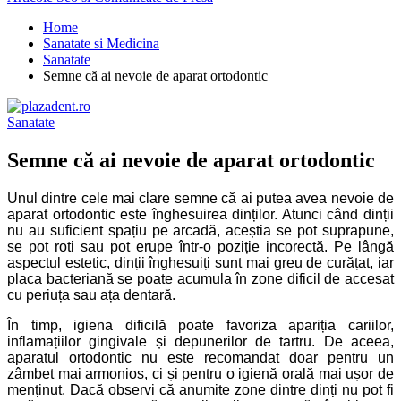
Home
Sanatate si Medicina
Sanatate
Semne că ai nevoie de aparat ortodontic
Sanatate
Semne că ai nevoie de aparat ortodontic
Unul dintre cele mai clare semne că ai putea avea nevoie de
aparat ortodontic este înghesuirea dinților. Atunci când dinții
nu au suficient spațiu pe arcadă, aceștia se pot suprapune,
se pot roti sau pot erupe într-o poziție incorectă. Pe lângă
aspectul estetic, dinții înghesuiți sunt mai greu de curățat, iar
placa bacteriană se poate acumula în zone dificil de accesat
cu periuța sau ața dentară.
În timp, igiena dificilă poate favoriza apariția cariilor,
inflamațiilor gingivale și depunerilor de tartru. De aceea,
aparatul ortodontic nu este recomandat doar pentru un
zâmbet mai armonios, ci și pentru o igienă orală mai ușor de
menținut. Dacă observi că anumite zone dintre dinți nu pot fi