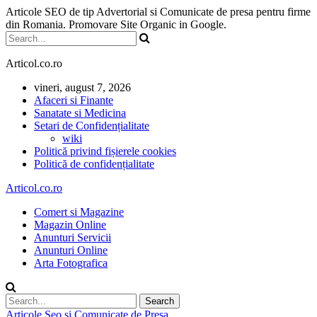
Articole SEO de tip Advertorial si Comunicate de presa pentru firme
din Romania. Promovare Site Organic in Google.
Articol.co.ro
vineri, august 7, 2026
Afaceri si Finante
Sanatate si Medicina
Setari de Confidențialitate
wiki
Politică privind fișierele cookies
Politică de confidențialitate
Articol.co.ro
Comert si Magazine
Magazin Online
Anunturi Servicii
Anunturi Online
Arta Fotografica
Articole Seo si Comunicate de Presa