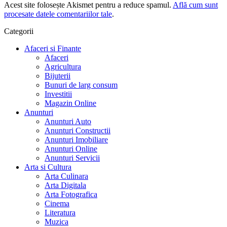
Acest site folosește Akismet pentru a reduce spamul.
Află cum sunt
procesate datele comentariilor tale
.
Categorii
Afaceri si Finante
Afaceri
Agricultura
Bijuterii
Bunuri de larg consum
Investitii
Magazin Online
Anunturi
Anunturi Auto
Anunturi Constructii
Anunturi Imobiliare
Anunturi Online
Anunturi Servicii
Arta si Cultura
Arta Culinara
Arta Digitala
Arta Fotografica
Cinema
Literatura
Muzica