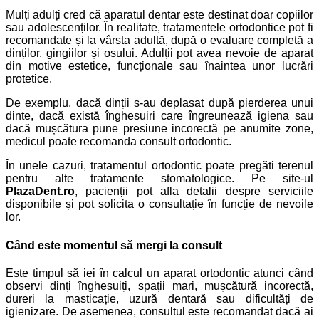
Mulți adulți cred că aparatul dentar este destinat doar copiilor
sau adolescenților. În realitate, tratamentele ortodontice pot fi
recomandate și la vârsta adultă, după o evaluare completă a
dinților, gingiilor și osului. Adulții pot avea nevoie de aparat
din motive estetice, funcționale sau înaintea unor lucrări
protetice.
De exemplu, dacă dinții s-au deplasat după pierderea unui
dinte, dacă există înghesuiri care îngreunează igiena sau
dacă mușcătura pune presiune incorectă pe anumite zone,
medicul poate recomanda consult ortodontic.
În unele cazuri, tratamentul ortodontic poate pregăti terenul
pentru alte tratamente stomatologice. Pe site-ul
PlazaDent.ro
, pacienții pot afla detalii despre serviciile
disponibile și pot solicita o consultație în funcție de nevoile
lor.
Când este momentul să mergi la consult
Este timpul să iei în calcul un aparat ortodontic atunci când
observi dinți înghesuiți, spații mari, mușcătură incorectă,
dureri la masticație, uzură dentară sau dificultăți de
igienizare. De asemenea, consultul este recomandat dacă ai