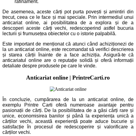
rafinament.
De asemenea, aceste cărți pot purta povești și amintiri din
trecut, ceea ce le face și mai speciale. Prin intermediul unui
anticariat online, ai posibilitatea de a explora și de a
descoperi aceste cărți vechi, redescoperind astfel bucuria
lecturii și frumusețea obiectelor cu o istorie palpabilă.
Este important de menționat că atunci când achiziționezi de
la un anticariat online, este recomandat să verifici descrierea
și starea cărții înainte de a face achiziția. Asigură-te că
anticariatul online are o reputație solidă și oferă informații
detaliate despre produsele pe care le vinde.
Anticariat online | PrintreCarti.ro
În concluzie, cumpărarea de la un anticariat online, de
exemplu Printre Carti oferă numeroase avantaje pentru
pasionații de cărți. De la posibilitatea de a găsi cărți rare și
unice, economisirea banilor și până la experiența unică a
cărților vechi, această experiență poate aduce bucurie și
satisfacție în procesul de redescoperire și valorificare a
cărților vechi.