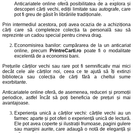
Anticariatele online oferă posibilitatea de a explora și
descoperi cărți vechi, ediții limitate sau autografe, care
pot fi greu de găsit în librăriile tradiționale.
Prin intermediul acestora, poți avea ocazia de a achiziționa
cărți care să completeze colecția ta personală sau să
reprezinte un cadou special pentru cineva drag.
Economisirea banilor: cumpărarea de la un anticariat
online, precum
PrintreCarti.ro
poate fi o modalitate
excelentă de a economisi bani.
Prețurile cărților vechi sau rare pot fi semnificativ mai mici
decât cele ale cărților noi, ceea ce te ajută să îți extinzi
biblioteca sau colecția de cărți fără a cheltui sume
exorbitante.
Anticariatele online oferă, de asemenea, reduceri și promoții
periodice, astfel încât să poți beneficia de prețuri și mai
avantajoase.
Experiența unică a cărților vechi: cărțile vechi au un
farmec aparte și pot oferi o experiență unică de lectură.
Ele pot avea coperte și ilustrații frumoase, pagini gulere
sau margini aurite, care adaugă o notă de eleganță și