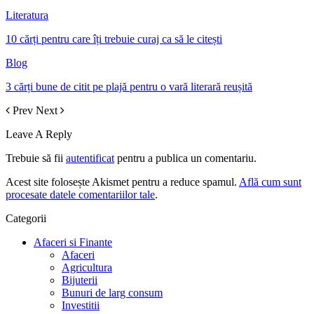
Literatura
10 cărți pentru care îți trebuie curaj ca să le citești
Blog
3 cărți bune de citit pe plajă pentru o vară literară reușită
Prev
Next
Leave A Reply
Trebuie să fii
autentificat
pentru a publica un comentariu.
Acest site folosește Akismet pentru a reduce spamul.
Află cum sunt
procesate datele comentariilor tale
.
Categorii
Afaceri si Finante
Afaceri
Agricultura
Bijuterii
Bunuri de larg consum
Investitii