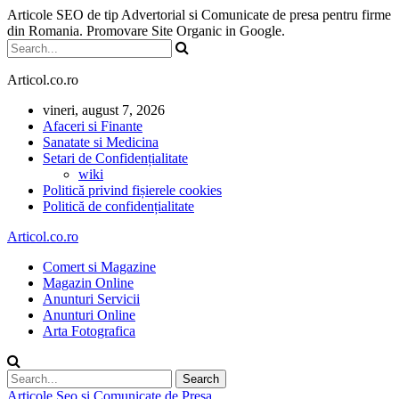
Articole SEO de tip Advertorial si Comunicate de presa pentru firme
din Romania. Promovare Site Organic in Google.
Articol.co.ro
vineri, august 7, 2026
Afaceri si Finante
Sanatate si Medicina
Setari de Confidențialitate
wiki
Politică privind fișierele cookies
Politică de confidențialitate
Articol.co.ro
Comert si Magazine
Magazin Online
Anunturi Servicii
Anunturi Online
Arta Fotografica
Articole Seo si Comunicate de Presa