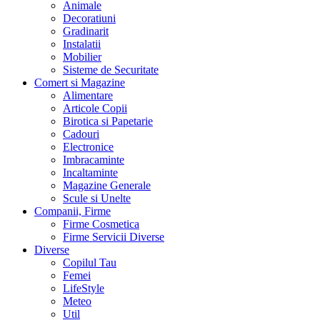
Animale
Decoratiuni
Gradinarit
Instalatii
Mobilier
Sisteme de Securitate
Comert si Magazine
Alimentare
Articole Copii
Birotica si Papetarie
Cadouri
Electronice
Imbracaminte
Incaltaminte
Magazine Generale
Scule si Unelte
Companii, Firme
Firme Cosmetica
Firme Servicii Diverse
Diverse
Copilul Tau
Femei
LifeStyle
Meteo
Util