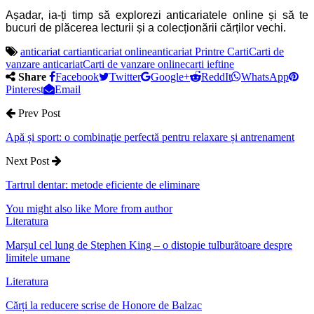
Așadar, ia-ți timp să explorezi anticariatele online și să te
bucuri de plăcerea lecturii și a colecționării cărților vechi.
anticariat carti
anticariat online
anticariat Printre Carti
Carti de
vanzare anticariat
Carti de vanzare online
carti ieftine
Share
Facebook
Twitter
Google+
ReddIt
WhatsApp
Pinterest
Email
Prev Post
Apă și sport: o combinație perfectă pentru relaxare și antrenament
Next Post
Tartrul dentar: metode eficiente de eliminare
You might also like
More from author
Literatura
Marșul cel lung de Stephen King – o distopie tulburătoare despre
limitele umane
Literatura
Cărți la reducere scrise de Honore de Balzac