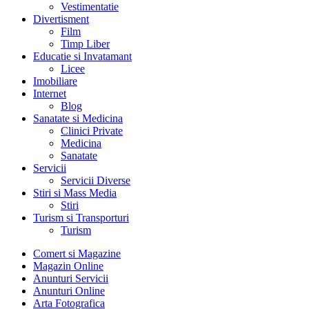
Vestimentatie
Divertisment
Film
Timp Liber
Educatie si Invatamant
Licee
Imobiliare
Internet
Blog
Sanatate si Medicina
Clinici Private
Medicina
Sanatate
Servicii
Servicii Diverse
Stiri si Mass Media
Stiri
Turism si Transporturi
Turism
Comert si Magazine
Magazin Online
Anunturi Servicii
Anunturi Online
Arta Fotografica