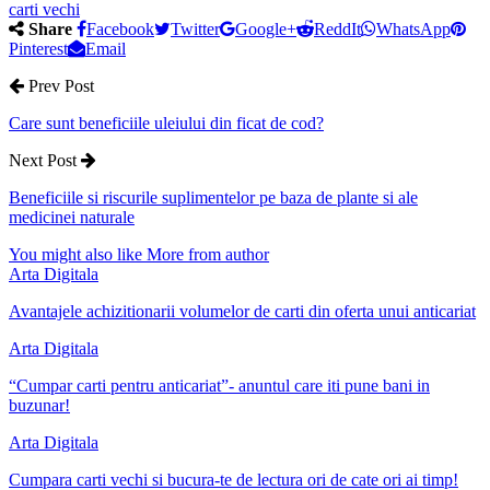
carti vechi
Share
Facebook
Twitter
Google+
ReddIt
WhatsApp
Pinterest
Email
Prev Post
Care sunt beneficiile uleiului din ficat de cod?
Next Post
Beneficiile si riscurile suplimentelor pe baza de plante si ale
medicinei naturale
You might also like
More from author
Arta Digitala
Avantajele achizitionarii volumelor de carti din oferta unui anticariat
Arta Digitala
“Cumpar carti pentru anticariat”- anuntul care iti pune bani in
buzunar!
Arta Digitala
Cumpara carti vechi si bucura-te de lectura ori de cate ori ai timp!