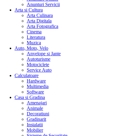
Anunturi Servicii
Arta si Cultura
Arta Culinara
Arta Digitala
Arta Fotografica
Cinema
Literatura
Muzica
Auto, Moto, Velo
Anvelope si Jante
Autoturisme
Motociclete
Service Auto
Calculatoare
Hardware
Multimedia
Software
Casa si Gradina
Amenajari
Animale
Decoratiuni
Gradinarit
Instalatii
Mobilier
Sisteme de Securitate