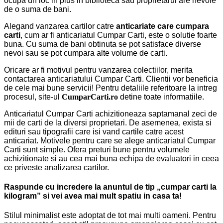
ocupa un loc in plus in biblioteca sau proprietarul are nevoie
de o suma de bani.
Alegand vanzarea cartilor catre
anticariate care cumpara
carti
, cum ar fi anticariatul Cumpar Carti, este o solutie foarte
buna. Cu suma de bani obtinuta se pot satisface diverse
nevoi sau se pot cumpara alte volume de carti.
Oricare ar fi motivul pentru vanzarea colectiilor, merita
contactarea anticariatului Cumpar Carti. Clientii vor beneficia
de cele mai bune servicii! Pentru detaliile referitoare la intreg
procesul, site-ul
CumparCarti.ro
detine toate informatiile.
Anticariatul Cumpar Carti achizitioneaza saptamanal zeci de
mii de carti de la diversi proprietari. De asemenea, exista si
edituri sau tipografii care isi vand cartile catre acest
anticariat. Motivele pentru care se alege
a
nticariatul Cumpar
Carti sunt simple. Ofera preturi bune pentru volumele
achizitionate si au cea mai buna echipa de evaluatori in ceea
ce priveste analizarea cartilor.
Raspunde cu incredere la anuntul de tip „cumpar carti la
k
ilo
g
ram
” si vei avea mai mult spatiu in casa ta!
Stilul minimalist este adoptat de tot mai multi oameni. Pentru