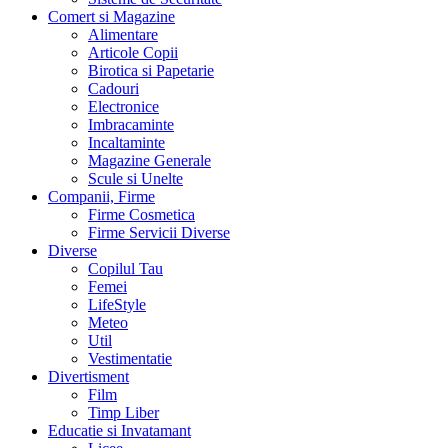
Comert si Magazine
Alimentare
Articole Copii
Birotica si Papetarie
Cadouri
Electronice
Imbracaminte
Incaltaminte
Magazine Generale
Scule si Unelte
Companii, Firme
Firme Cosmetica
Firme Servicii Diverse
Diverse
Copilul Tau
Femei
LifeStyle
Meteo
Util
Vestimentatie
Divertisment
Film
Timp Liber
Educatie si Invatamant