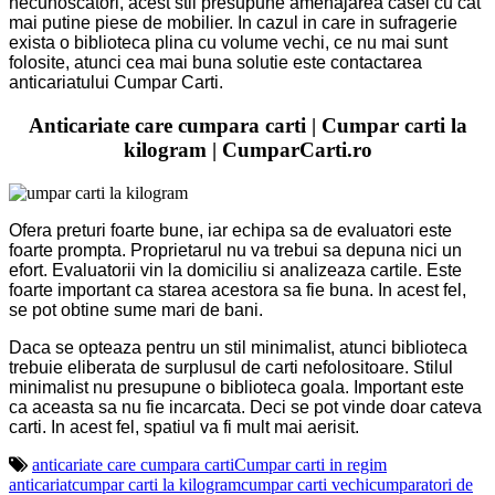
necunoscatori, acest stil presupune amenajarea casei cu cat
mai putine piese de mobilier. In cazul in care in sufragerie
exista o biblioteca plina cu volume vechi, ce nu mai sunt
folosite, atunci cea mai buna solutie este contactarea
a
nticariatului Cumpar Carti.
Anticariate care cumpara carti | Cumpar carti la
kilogram | CumparCarti.ro
Ofera preturi foarte bune, iar echipa sa de evaluatori este
foarte prompta. Proprietarul nu va trebui sa depuna nici un
efort. Evaluatorii vin la domiciliu si analizeaza cartile. Este
foarte important ca starea acestora sa fie buna. In acest fel,
se pot obtine sume mari de bani.
Daca se opteaza pentru un stil minimalist, atunci biblioteca
trebuie eliberata de surplusul de carti nefolositoare. Stilul
minimalist nu presupune o biblioteca goala. Important este
ca aceasta sa nu fie incarcata. Deci se pot vinde doar cateva
carti. In acest fel, spatiul va fi mult mai aerisit.
anticariate care cumpara carti
Cumpar carti in regim
anticariat
cumpar carti la kilogram
cumpar carti vechi
cumparatori de