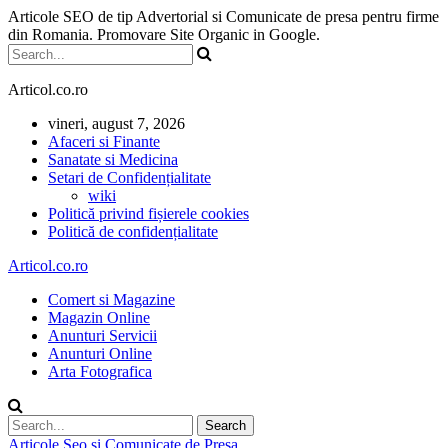
Articole SEO de tip Advertorial si Comunicate de presa pentru firme
din Romania. Promovare Site Organic in Google.
Articol.co.ro
vineri, august 7, 2026
Afaceri si Finante
Sanatate si Medicina
Setari de Confidențialitate
wiki
Politică privind fișierele cookies
Politică de confidențialitate
Articol.co.ro
Comert si Magazine
Magazin Online
Anunturi Servicii
Anunturi Online
Arta Fotografica
Articole Seo si Comunicate de Presa