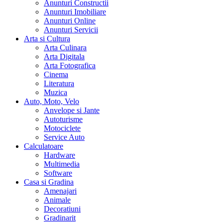
Anunturi Constructii
Anunturi Imobiliare
Anunturi Online
Anunturi Servicii
Arta si Cultura
Arta Culinara
Arta Digitala
Arta Fotografica
Cinema
Literatura
Muzica
Auto, Moto, Velo
Anvelope si Jante
Autoturisme
Motociclete
Service Auto
Calculatoare
Hardware
Multimedia
Software
Casa si Gradina
Amenajari
Animale
Decoratiuni
Gradinarit