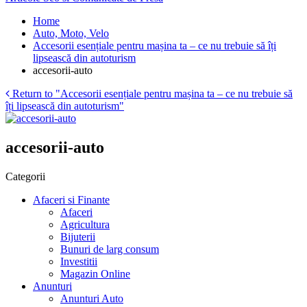
Home
Auto, Moto, Velo
Accesorii esențiale pentru mașina ta – ce nu trebuie să îți
lipsească din autoturism
accesorii-auto
Return to "Accesorii esențiale pentru mașina ta – ce nu trebuie să
îți lipsească din autoturism"
accesorii-auto
Categorii
Afaceri si Finante
Afaceri
Agricultura
Bijuterii
Bunuri de larg consum
Investitii
Magazin Online
Anunturi
Anunturi Auto