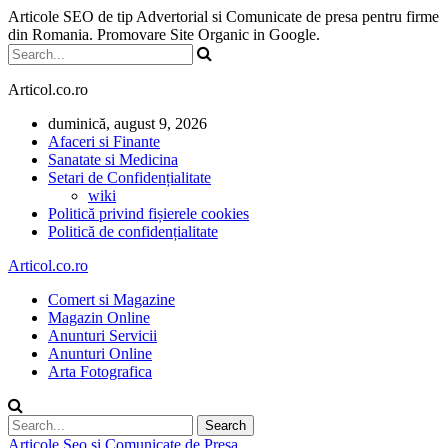
Articole SEO de tip Advertorial si Comunicate de presa pentru firme
din Romania. Promovare Site Organic in Google.
Articol.co.ro
duminică, august 9, 2026
Afaceri si Finante
Sanatate si Medicina
Setari de Confidențialitate
wiki
Politică privind fișierele cookies
Politică de confidențialitate
Articol.co.ro
Comert si Magazine
Magazin Online
Anunturi Servicii
Anunturi Online
Arta Fotografica
Articole Seo si Comunicate de Presa