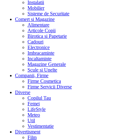
Instalatii
Mobilier
Sisteme de Securitate
Comert si Magazine
Alimentare
Articole Copii
Birotica si Papetarie
Cadouri
Electronice
Imbracaminte
Incaltaminte
Magazine Generale
Scule si Unelte
Companii, Firme
Firme Cosmetica
Firme Servicii Diverse
Diverse
Copilul Tau
Femei
LifeStyle
Meteo
Util
Vestimentatie
Divertisment
Film