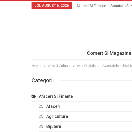
JOI, AUGUST 6, 2026
Afaceri Si Finante
Sanatate Si 
Comert Si Magazine
Home
Arta si Cultura
Arta Digitala
Avantajele achiziti
Categorii
Afaceri Si Finante
Afaceri
Agricultura
Bijuterii