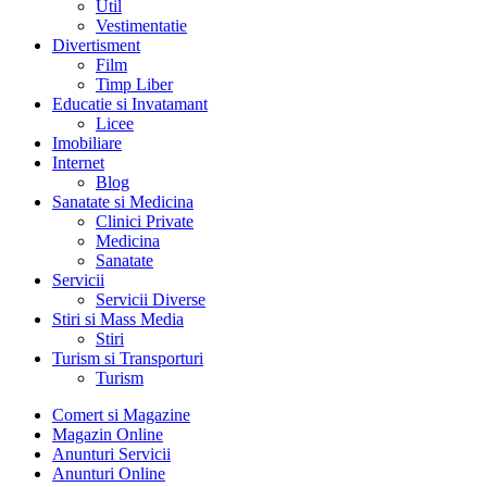
Util
Vestimentatie
Divertisment
Film
Timp Liber
Educatie si Invatamant
Licee
Imobiliare
Internet
Blog
Sanatate si Medicina
Clinici Private
Medicina
Sanatate
Servicii
Servicii Diverse
Stiri si Mass Media
Stiri
Turism si Transporturi
Turism
Comert si Magazine
Magazin Online
Anunturi Servicii
Anunturi Online