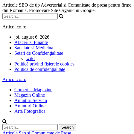
Articole SEO de tip Advertorial si Comunicate de presa pentru firme
din Romania. Promovare Site Organic in Google.
Articol.co.ro
joi, august 6, 2026
Afaceri si Finante
Sanatate si Medicina
Setari de Confidențialitate
wiki
Politică privind fișierele cookies
Politică de confidențialitate
Articol.co.ro
Comert si Magazine
Magazin Online
Anunturi Servicii
Anunturi Online
Arta Fotografica
Articole Seo si Comunicate de Presa