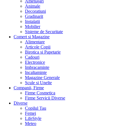
Amenajari
Animale
Decoratiuni
Gradinarit
Instalatii
Mobilier
Sisteme de Securitate
Comert si Magazine
Alimentare
Articole Copii
Birotica si Papetarie
Cadouri
Electronice
Imbracaminte
Incaltaminte
Magazine Generale
Scule si Unelte
Companii, Firme
Firme Cosmetica
Firme Servicii Diverse
Diverse
Copilul Tau
Femei
LifeStyle
Meteo