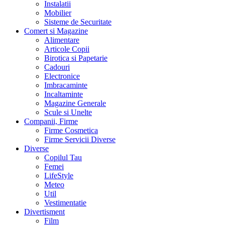
Instalatii
Mobilier
Sisteme de Securitate
Comert si Magazine
Alimentare
Articole Copii
Birotica si Papetarie
Cadouri
Electronice
Imbracaminte
Incaltaminte
Magazine Generale
Scule si Unelte
Companii, Firme
Firme Cosmetica
Firme Servicii Diverse
Diverse
Copilul Tau
Femei
LifeStyle
Meteo
Util
Vestimentatie
Divertisment
Film