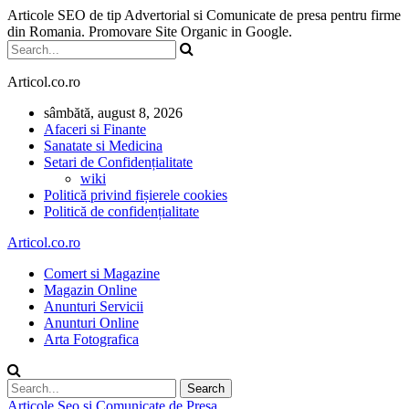
Articole SEO de tip Advertorial si Comunicate de presa pentru firme
din Romania. Promovare Site Organic in Google.
Articol.co.ro
sâmbătă, august 8, 2026
Afaceri si Finante
Sanatate si Medicina
Setari de Confidențialitate
wiki
Politică privind fișierele cookies
Politică de confidențialitate
Articol.co.ro
Comert si Magazine
Magazin Online
Anunturi Servicii
Anunturi Online
Arta Fotografica
Articole Seo si Comunicate de Presa