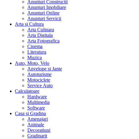
Anunturi Constructii
Anunturi Imobiliare
Anunturi Online
Anunturi Servicii
Arta si Cultura
Arta Culinara
Arta Digitala
Arta Fotografica
Cinema
Literatura
Muzica
Auto, Moto, Velo
Anvelope si Jante
Autoturisme
Motociclete
Service Auto
Calculatoare
Hardware
Multimedia
Software
Casa si Gradina
Amenajari
Animale
Decoratiuni
Gradinarit