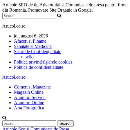
Articole SEO de tip Advertorial si Comunicate de presa pentru firme
din Romania. Promovare Site Organic in Google.
Articol.co.ro
joi, august 6, 2026
Afaceri si Finante
Sanatate si Medicina
Setari de Confidențialitate
wiki
Politică privind fișierele cookies
Politică de confidențialitate
Articol.co.ro
Comert si Magazine
Magazin Online
Anunturi Servicii
Anunturi Online
Arta Fotografica
Articole Seo si Comunicate de Presa