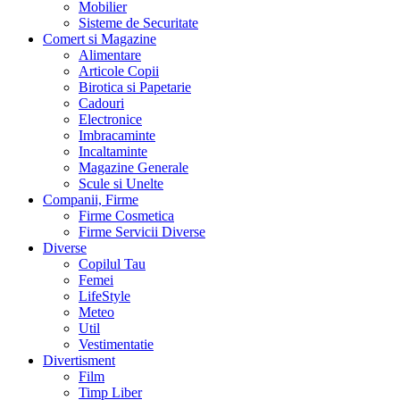
Mobilier
Sisteme de Securitate
Comert si Magazine
Alimentare
Articole Copii
Birotica si Papetarie
Cadouri
Electronice
Imbracaminte
Incaltaminte
Magazine Generale
Scule si Unelte
Companii, Firme
Firme Cosmetica
Firme Servicii Diverse
Diverse
Copilul Tau
Femei
LifeStyle
Meteo
Util
Vestimentatie
Divertisment
Film
Timp Liber