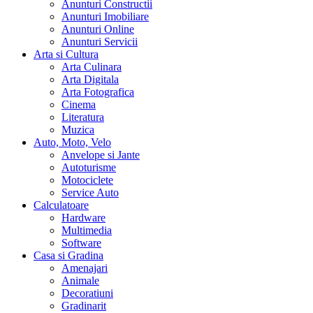
Anunturi Constructii
Anunturi Imobiliare
Anunturi Online
Anunturi Servicii
Arta si Cultura
Arta Culinara
Arta Digitala
Arta Fotografica
Cinema
Literatura
Muzica
Auto, Moto, Velo
Anvelope si Jante
Autoturisme
Motociclete
Service Auto
Calculatoare
Hardware
Multimedia
Software
Casa si Gradina
Amenajari
Animale
Decoratiuni
Gradinarit