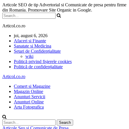
Articole SEO de tip Advertorial si Comunicate de presa pentru firme
din Romania. Promovare Site Organic in Google.
Articol.co.ro
joi, august 6, 2026
Afaceri si Finante
Sanatate si Medicina
Setari de Confidențialitate
wiki
Politică privind fișierele cookies
Politică de confidențialitate
Articol.co.ro
Comert si Magazine
Magazin Online
Anunturi Servicii
Anunturi Online
Arta Fotografica
Articole Seo si Comunicate de Presa