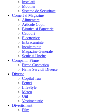
Instalatii
Mobilier
Sisteme de Securitate
Comert si Magazine
Alimentare
Articole Copii
Birotica si Papetarie
Cadouri
Electronice
Imbracaminte
Incaltaminte
Magazine Generale
Scule si Unelte
Companii, Firme
Firme Cosmetica
Firme Servicii Diverse
Diverse
Copilul Tau
Femei
LifeStyle
Meteo
Util
Vestimentatie
Divertisment
Film