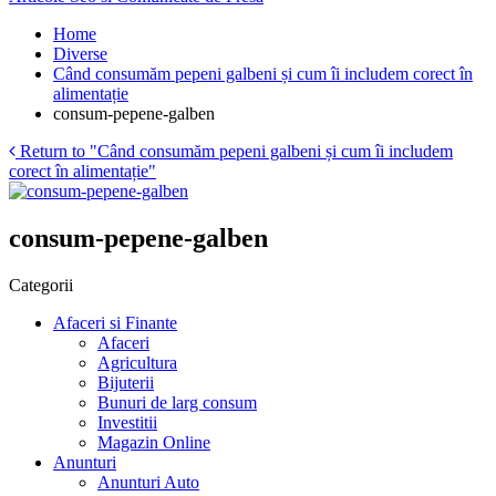
Home
Diverse
Când consumăm pepeni galbeni și cum îi includem corect în
alimentație
consum-pepene-galben
Return to "Când consumăm pepeni galbeni și cum îi includem
corect în alimentație"
consum-pepene-galben
Categorii
Afaceri si Finante
Afaceri
Agricultura
Bijuterii
Bunuri de larg consum
Investitii
Magazin Online
Anunturi
Anunturi Auto