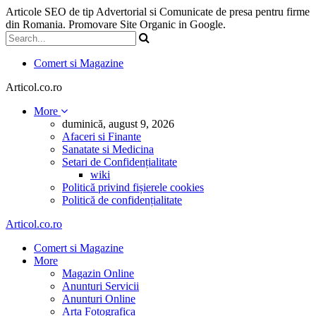
Articole SEO de tip Advertorial si Comunicate de presa pentru firme
din Romania. Promovare Site Organic in Google.
Comert si Magazine
Articol.co.ro
More
duminică, august 9, 2026
Afaceri si Finante
Sanatate si Medicina
Setari de Confidențialitate
wiki
Politică privind fișierele cookies
Politică de confidențialitate
Articol.co.ro
Comert si Magazine
More
Magazin Online
Anunturi Servicii
Anunturi Online
Arta Fotografica