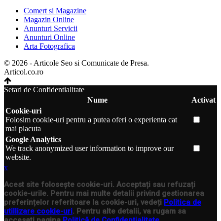
Comert si Magazine
Magazin Online
Anunturi Servicii
Anunturi Online
Arta Fotografica
© 2026 - Articole Seo si Comunicate de Presa.
Articol.co.ro
Setari de Confidentialitate
Nume
Activat
Cookie-uri
Folosim cookie-uri pentru a putea oferi o experienta cat
mai placuta
Google Analytics
We track anonymized user information to improve our
website.
x
Acest site folosește cookie-uri. Acceptați sau refuzați
cookie-urile. Pentru mai multe detalii privind gestionarea
preferințelor referitoare la cookie-uri, vedeți
Politica de
utillizare cookie-uri
. Pentru alte detalii, va rugam sa
accesati pagina
Politică de Confidențialitate
.