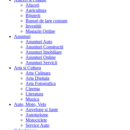
Afaceri
Agricultura
Bijuterii
Bunuri de larg consum
Investitii
Magazin Online
Anunturi
Anunturi Auto
Anunturi Constructii
Anunturi Imobiliare
Anunturi Online
Anunturi Servicii
Arta si Cultura
Arta Culinara
Arta Digitala
Arta Fotografica
Cinema
Literatura
Muzica
Auto, Moto, Velo
Anvelope si Jante
Autoturisme
Motociclete
Service Auto