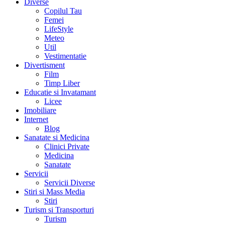
Diverse
Copilul Tau
Femei
LifeStyle
Meteo
Util
Vestimentatie
Divertisment
Film
Timp Liber
Educatie si Invatamant
Licee
Imobiliare
Internet
Blog
Sanatate si Medicina
Clinici Private
Medicina
Sanatate
Servicii
Servicii Diverse
Stiri si Mass Media
Stiri
Turism si Transporturi
Turism