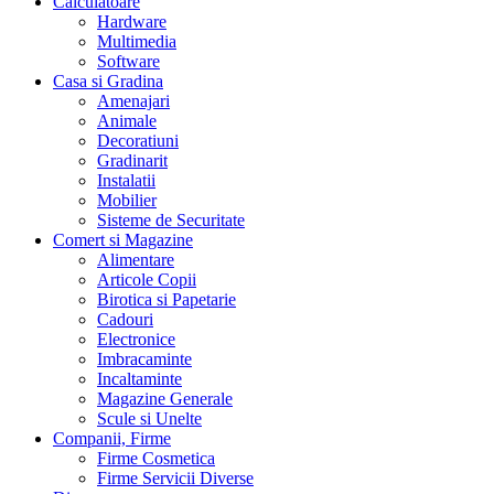
Calculatoare
Hardware
Multimedia
Software
Casa si Gradina
Amenajari
Animale
Decoratiuni
Gradinarit
Instalatii
Mobilier
Sisteme de Securitate
Comert si Magazine
Alimentare
Articole Copii
Birotica si Papetarie
Cadouri
Electronice
Imbracaminte
Incaltaminte
Magazine Generale
Scule si Unelte
Companii, Firme
Firme Cosmetica
Firme Servicii Diverse