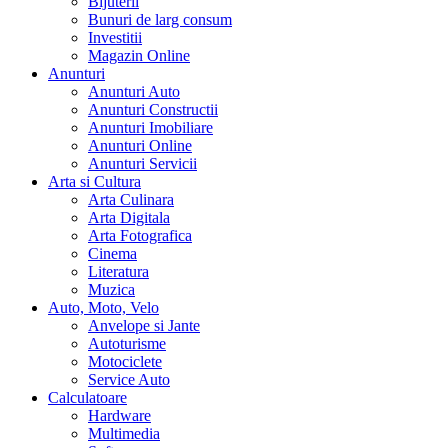
Bijuterii
Bunuri de larg consum
Investitii
Magazin Online
Anunturi
Anunturi Auto
Anunturi Constructii
Anunturi Imobiliare
Anunturi Online
Anunturi Servicii
Arta si Cultura
Arta Culinara
Arta Digitala
Arta Fotografica
Cinema
Literatura
Muzica
Auto, Moto, Velo
Anvelope si Jante
Autoturisme
Motociclete
Service Auto
Calculatoare
Hardware
Multimedia