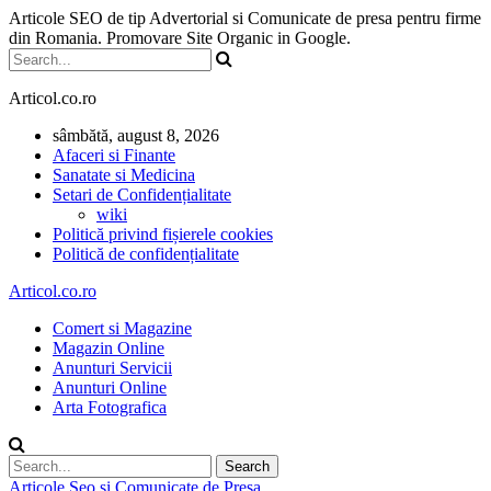
Articole SEO de tip Advertorial si Comunicate de presa pentru firme
din Romania. Promovare Site Organic in Google.
Articol.co.ro
sâmbătă, august 8, 2026
Afaceri si Finante
Sanatate si Medicina
Setari de Confidențialitate
wiki
Politică privind fișierele cookies
Politică de confidențialitate
Articol.co.ro
Comert si Magazine
Magazin Online
Anunturi Servicii
Anunturi Online
Arta Fotografica
Articole Seo si Comunicate de Presa