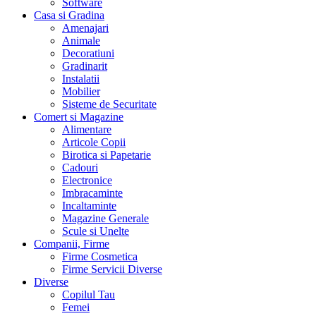
Software
Casa si Gradina
Amenajari
Animale
Decoratiuni
Gradinarit
Instalatii
Mobilier
Sisteme de Securitate
Comert si Magazine
Alimentare
Articole Copii
Birotica si Papetarie
Cadouri
Electronice
Imbracaminte
Incaltaminte
Magazine Generale
Scule si Unelte
Companii, Firme
Firme Cosmetica
Firme Servicii Diverse
Diverse
Copilul Tau
Femei