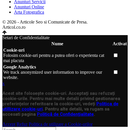
Anunturi Servicii
Anunturi Online
Arta Fotografica
© 2026 - Articole Seo si Comunicate de Presa.
Articol.co.ro
Setari de Confidentialitate
Nume
Activat
Cookie-uri
Folosim cookie-uri pentru a putea oferi o experienta cat
mai placuta
Google Analytics
We track anonymized user information to improve our
website.
x
Acest site folosește cookie-uri. Acceptați sau refuzați
cookie-urile. Pentru mai multe detalii privind gestionarea
preferințelor referitoare la cookie-uri, vedeți
Politica de
utillizare cookie-uri
. Pentru alte detalii, va rugam sa
accesati pagina
Politică de Confidențialitate
.
Accept
Refuz
Politica de utilizare a Cookie-urilor