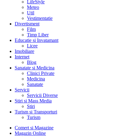
LifeStyle
Meteo
Util
Vestimentatie
Divertisment
Film
Timp Liber
Educatie si Invatamant
Licee
Imobiliare
Internet
Blog
Sanatate si Medicina
Clinici Private
Medicina
Sanatate
Servicii
Servicii Diverse
Stiri si Mass Media
Stiri
Turism si Transporturi
Turism
Comert si Magazine
Magazin Online