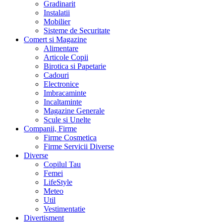
Gradinarit
Instalatii
Mobilier
Sisteme de Securitate
Comert si Magazine
Alimentare
Articole Copii
Birotica si Papetarie
Cadouri
Electronice
Imbracaminte
Incaltaminte
Magazine Generale
Scule si Unelte
Companii, Firme
Firme Cosmetica
Firme Servicii Diverse
Diverse
Copilul Tau
Femei
LifeStyle
Meteo
Util
Vestimentatie
Divertisment