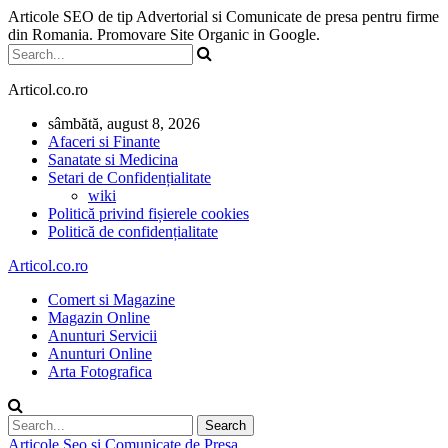
Articole SEO de tip Advertorial si Comunicate de presa pentru firme
din Romania. Promovare Site Organic in Google.
Articol.co.ro
sâmbătă, august 8, 2026
Afaceri si Finante
Sanatate si Medicina
Setari de Confidențialitate
wiki
Politică privind fișierele cookies
Politică de confidențialitate
Articol.co.ro
Comert si Magazine
Magazin Online
Anunturi Servicii
Anunturi Online
Arta Fotografica
Articole Seo si Comunicate de Presa