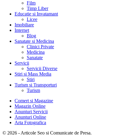
Film
Timp Liber
Educatie si Invatamant
Licee
Imobiliare
Internet
Blog
Sanatate si Medicina
Clinici Private
Medicina
Sanatate
Servicii
Servicii Diverse
Stiri si Mass Media
Stiri
Turism si Transporturi
Turism
Comert si Magazine
Magazin Online
Anunturi Servicii
Anunturi Online
Arta Fotografica
© 2026 - Articole Seo si Comunicate de Presa.