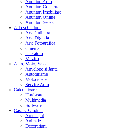
Anunturi Auto
Anunturi Constructii
Anunturi Imobiliare
Anunturi Online
Anunturi Servicii
Arta si Cultura
Arta Culinara
Arta Digitala
Arta Fotografica
Cinema
Literatura
Muzica
Auto, Moto, Velo
Anvelope si Jante
Autoturisme
Motociclete
Service Auto
Calculatoare
Hardware
Multimedia
Software
Casa si Gradina
Amenajari
Animale
Decoratiuni