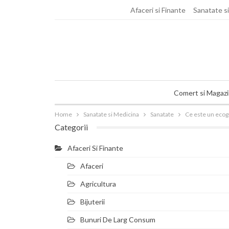
joi, august 6, 2026
Afaceri si Finante
Sanatate s
Comert si Magaz
Home
Sanatate si Medicina
Sanatate
Ce este un ecog
Categorii
Afaceri Si Finante
Afaceri
Agricultura
Bijuterii
Bunuri De Larg Consum