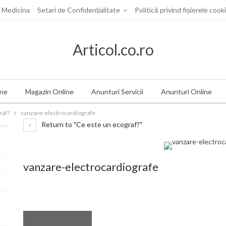
i Medicina
Setari de Confidențialitate
Politică privind fișierele cook
Articol.co.ro
ine
Magazin Online
Anunturi Servicii
Anunturi Online
raf?
vanzare-electrocardiografe
Return to "Ce este un ecograf?"
vanzare-electrocardiografe