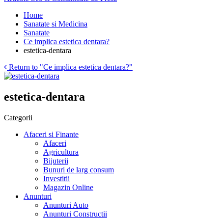
Home
Sanatate si Medicina
Sanatate
Ce implica estetica dentara?
estetica-dentara
Return to "Ce implica estetica dentara?"
estetica-dentara
Categorii
Afaceri si Finante
Afaceri
Agricultura
Bijuterii
Bunuri de larg consum
Investitii
Magazin Online
Anunturi
Anunturi Auto
Anunturi Constructii