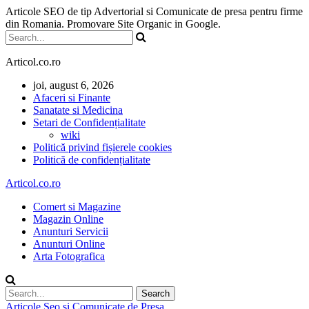
Articole SEO de tip Advertorial si Comunicate de presa pentru firme
din Romania. Promovare Site Organic in Google.
Articol.co.ro
joi, august 6, 2026
Afaceri si Finante
Sanatate si Medicina
Setari de Confidențialitate
wiki
Politică privind fișierele cookies
Politică de confidențialitate
Articol.co.ro
Comert si Magazine
Magazin Online
Anunturi Servicii
Anunturi Online
Arta Fotografica
Articole Seo si Comunicate de Presa