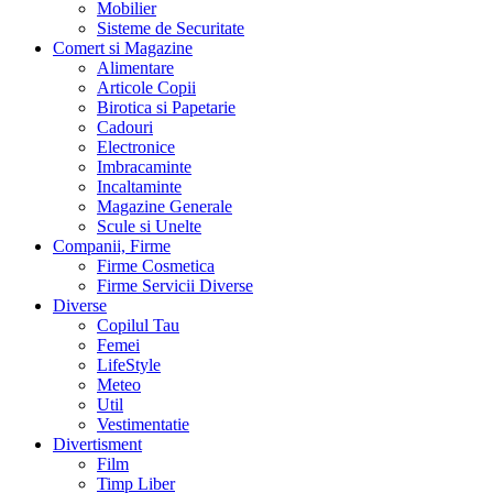
Mobilier
Sisteme de Securitate
Comert si Magazine
Alimentare
Articole Copii
Birotica si Papetarie
Cadouri
Electronice
Imbracaminte
Incaltaminte
Magazine Generale
Scule si Unelte
Companii, Firme
Firme Cosmetica
Firme Servicii Diverse
Diverse
Copilul Tau
Femei
LifeStyle
Meteo
Util
Vestimentatie
Divertisment
Film
Timp Liber