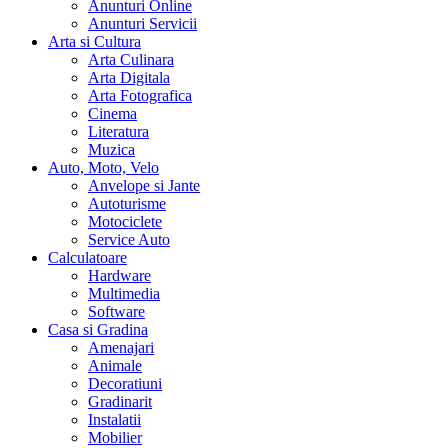
Anunturi Online
Anunturi Servicii
Arta si Cultura
Arta Culinara
Arta Digitala
Arta Fotografica
Cinema
Literatura
Muzica
Auto, Moto, Velo
Anvelope si Jante
Autoturisme
Motociclete
Service Auto
Calculatoare
Hardware
Multimedia
Software
Casa si Gradina
Amenajari
Animale
Decoratiuni
Gradinarit
Instalatii
Mobilier