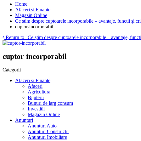
Home
Afaceri si Finante
Magazin Online
Ce știm despre cuptoarele incorporabile – avantaje, funcții și cri
cuptor-incorporabil
Return to "Ce știm despre cuptoarele incorporabile – avantaje, funcții 
cuptor-incorporabil
Categorii
Afaceri si Finante
Afaceri
Agricultura
Bijuterii
Bunuri de larg consum
Investitii
Magazin Online
Anunturi
Anunturi Auto
Anunturi Constructii
Anunturi Imobiliare