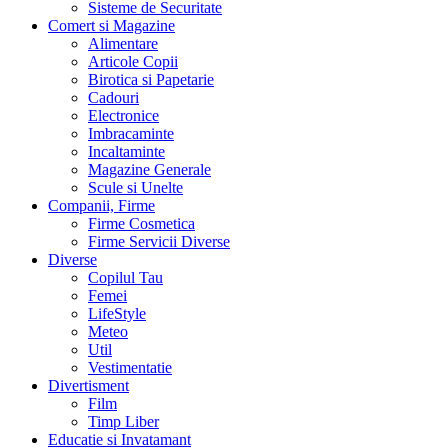
Sisteme de Securitate
Comert si Magazine
Alimentare
Articole Copii
Birotica si Papetarie
Cadouri
Electronice
Imbracaminte
Incaltaminte
Magazine Generale
Scule si Unelte
Companii, Firme
Firme Cosmetica
Firme Servicii Diverse
Diverse
Copilul Tau
Femei
LifeStyle
Meteo
Util
Vestimentatie
Divertisment
Film
Timp Liber
Educatie si Invatamant