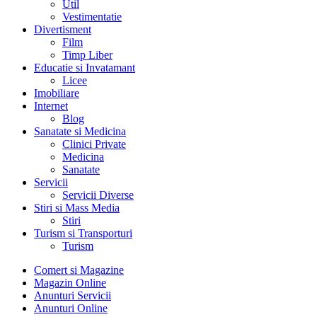
Util
Vestimentatie
Divertisment
Film
Timp Liber
Educatie si Invatamant
Licee
Imobiliare
Internet
Blog
Sanatate si Medicina
Clinici Private
Medicina
Sanatate
Servicii
Servicii Diverse
Stiri si Mass Media
Stiri
Turism si Transporturi
Turism
Comert si Magazine
Magazin Online
Anunturi Servicii
Anunturi Online