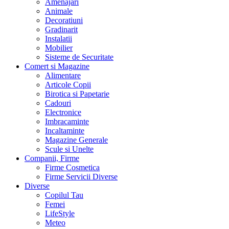
Amenajari
Animale
Decoratiuni
Gradinarit
Instalatii
Mobilier
Sisteme de Securitate
Comert si Magazine
Alimentare
Articole Copii
Birotica si Papetarie
Cadouri
Electronice
Imbracaminte
Incaltaminte
Magazine Generale
Scule si Unelte
Companii, Firme
Firme Cosmetica
Firme Servicii Diverse
Diverse
Copilul Tau
Femei
LifeStyle
Meteo