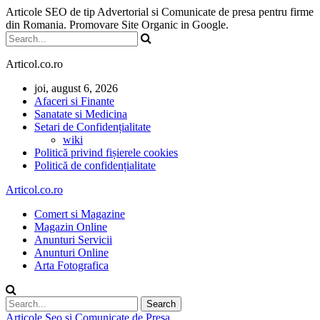
Articole SEO de tip Advertorial si Comunicate de presa pentru firme
din Romania. Promovare Site Organic in Google.
Articol.co.ro
joi, august 6, 2026
Afaceri si Finante
Sanatate si Medicina
Setari de Confidențialitate
wiki
Politică privind fișierele cookies
Politică de confidențialitate
Articol.co.ro
Comert si Magazine
Magazin Online
Anunturi Servicii
Anunturi Online
Arta Fotografica
Articole Seo si Comunicate de Presa