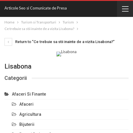
Articole Seo si Comunicate de Presa
Home
Turism si Transporturi
Turism
Ce trebuie sa stii inainte de a vizita Lisabona?
Return to "Ce trebuie sa stii inainte de a vizita Lisabona?"
Lisabona
Categorii
Afaceri Si Finante
Afaceri
Agricultura
Bijuterii