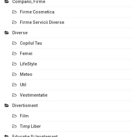
Companii, Firme
Firme Cosmetica
Firme Servicii Diverse
Diverse
Copilul Tau
Femei
LifeStyle
Meteo
Util
Vestimentatie
Divertisment
Film
Timp Liber
Educatie Si Invatamant