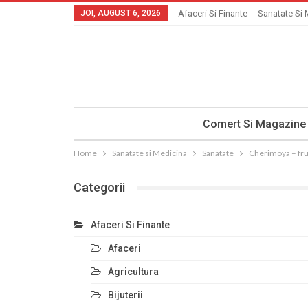
JOI, AUGUST 6, 2026
Afaceri Si Finante
Sanatate Si 
Comert Si Magazine
Home
Sanatate si Medicina
Sanatate
Cherimoya – fruc
Categorii
Afaceri Si Finante
Afaceri
Agricultura
Bijuterii