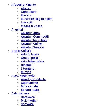
Afaceri si Finante
Afaceri
Agricultura
Bijuterii
Bunuri de larg consum
Investitii
Magazin Online
Anunturi
Anunturi Auto
Anunturi Constructii
Anunturi Imobiliare
Anunturi Online
Anunturi Servicii
Arta si Cultura
Arta Culinara
Arta Digitala
Arta Fotografica
Cinema
Literatura
Muzica
Auto, Moto, Velo
Anvelope si Jante
Autoturisme
Motociclete
Service Auto
Calculatoare
Hardware
Multimedia
Software