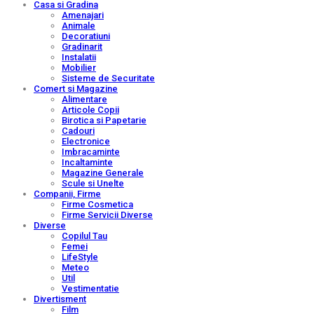
Casa si Gradina
Amenajari
Animale
Decoratiuni
Gradinarit
Instalatii
Mobilier
Sisteme de Securitate
Comert si Magazine
Alimentare
Articole Copii
Birotica si Papetarie
Cadouri
Electronice
Imbracaminte
Incaltaminte
Magazine Generale
Scule si Unelte
Companii, Firme
Firme Cosmetica
Firme Servicii Diverse
Diverse
Copilul Tau
Femei
LifeStyle
Meteo
Util
Vestimentatie
Divertisment
Film