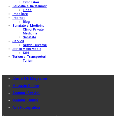
Timp Liber
Educatie si Invatamant
Licee
Imobiliare
Internet
Blog
Sanatate si Medicina
Clinici Private
Medicina
Sanatate
Servicii
Servicii Diverse
Stiri si Mass Media
Stiri
Turism si Transporturi
Turism
Comert Si Magazine
Magazin Online
Anunturi Servicii
Anunturi Online
Arta Fotografica