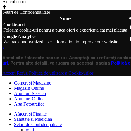
Articol.co.ro
Setari de Confidentialitate
Nume
A
Cookie-uri
Folosim cookie-uri pentru a putea oferi o experienta cat mai placuta
Google Analytics
We track anonymized user information to improve our website.
x
Acest site folosește cookie-uri. Acceptați sau refuzați cookie-
uri
. Pentru alte detalii, va rugam sa accesati pagina
Politică d
Accept
Refuz
Politica de utilizare a Cookie-urilor
Comert si Magazine
Magazin Online
Anunturi Servicii
Anunturi Online
Arta Fotografica
Afaceri si Finante
Sanatate si Medicina
Setari de Confidențialitate
wiki