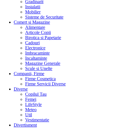
Gradinarit
Instalatii
Mobilier
Sisteme de Securitate
Comert si Magazine
Alimentare
Articole Copii
Birotica si Papetarie
Cadouri
Electronice
Imbracaminte
Incaltaminte
Magazine Generale
Scule si Unelte
Companii, Firme
Firme Cosmetica
Firme Servicii Diverse
Diverse
Copilul Tau
Femei
LifeStyle
Meteo
Util
Vestimentatie
Divertisment