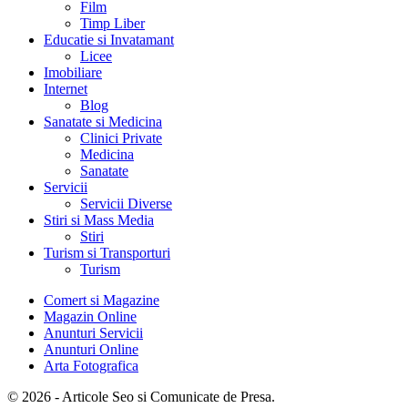
Film
Timp Liber
Educatie si Invatamant
Licee
Imobiliare
Internet
Blog
Sanatate si Medicina
Clinici Private
Medicina
Sanatate
Servicii
Servicii Diverse
Stiri si Mass Media
Stiri
Turism si Transporturi
Turism
Comert si Magazine
Magazin Online
Anunturi Servicii
Anunturi Online
Arta Fotografica
© 2026 - Articole Seo si Comunicate de Presa.