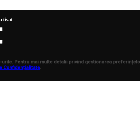
ctivat
urile. Pentru mai multe detalii privind gestionarea preferințelo
e Confidențialitate
.