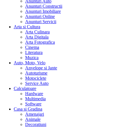
Anunturi Auto
Anunturi Constructii
Anunturi Imobiliare
Anunturi Online
Anunturi Servicii
Arta si Cultura
Arta Culinara
Arta Digitala
Arta Fotografica
Cinema
Literatura
Muzica
Auto, Moto, Velo
Anvelope si Jante
Autoturisme
Motociclete
Service Auto
Calculatoare
Hardware
Multimedia
Software
Casa si Gradina
Amenajari
Animale
Decoratiuni