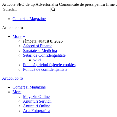
Articole SEO de tip Advertorial si Comunicate de presa pentru firme
Comert si Magazine
Articol.co.ro
More
sâmbătă, august 8, 2026
Afaceri si Finante
Sanatate si Medicina
Setari de Confidențialitate
wiki
Politică privind fișierele cookies
Politică de confidențialitate
Articol.co.ro
Comert si Magazine
More
Magazin Online
Anunturi Servicii
Anunturi Online
Arta Fotografica