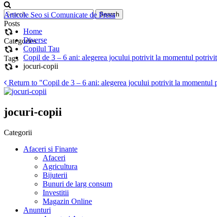
Articole Seo si Comunicate de Presa
Posts
Home
Diverse
Categories
Copilul Tau
Copil de 3 – 6 ani: alegerea jocului potrivit la momentul potrivit
Tags
jocuri-copii
Return to "Copil de 3 – 6 ani: alegerea jocului potrivit la momentul p
jocuri-copii
Categorii
Afaceri si Finante
Afaceri
Agricultura
Bijuterii
Bunuri de larg consum
Investitii
Magazin Online
Anunturi