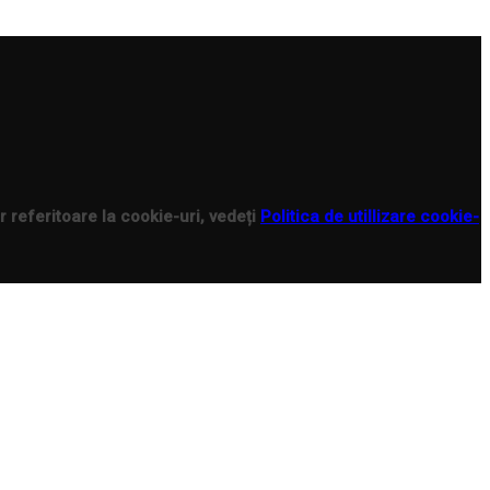
r referitoare la cookie-uri, vedeți
Politica de utillizare cookie-