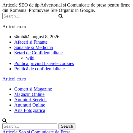
Articole SEO de tip Advertorial si Comunicate de presa pentru firme
din Romania. Promovare Site Organic in Google.
Articol.co.ro
sâmbătă, august 8, 2026
Afaceri si Finante
Sanatate si Medicina
Setari de Confidențialitate
wiki
Politică privind fișierele cookies
Politică de confidențialitate
Articol.co.ro
Comert si Magazine
Magazin Online
Anunturi Servicii
Anunturi Online
Arta Fotografica
Articole Seo si Comunicate de Presa