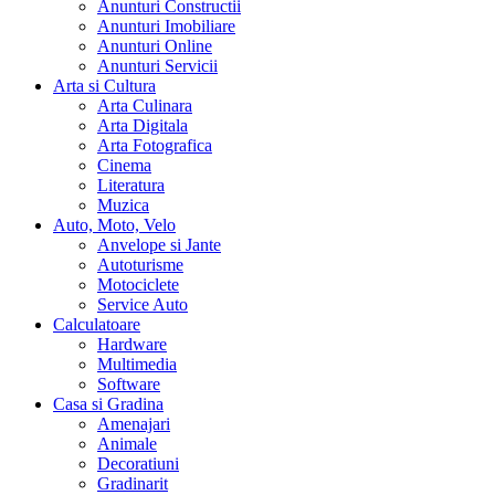
Anunturi Constructii
Anunturi Imobiliare
Anunturi Online
Anunturi Servicii
Arta si Cultura
Arta Culinara
Arta Digitala
Arta Fotografica
Cinema
Literatura
Muzica
Auto, Moto, Velo
Anvelope si Jante
Autoturisme
Motociclete
Service Auto
Calculatoare
Hardware
Multimedia
Software
Casa si Gradina
Amenajari
Animale
Decoratiuni
Gradinarit