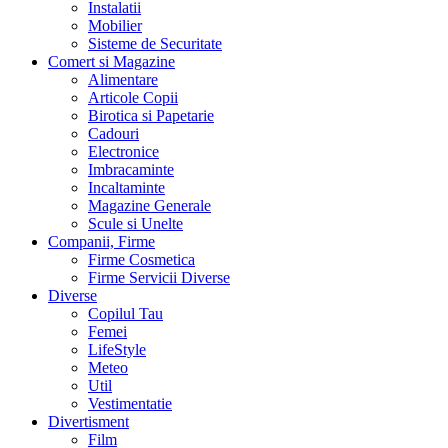
Instalatii
Mobilier
Sisteme de Securitate
Comert si Magazine
Alimentare
Articole Copii
Birotica si Papetarie
Cadouri
Electronice
Imbracaminte
Incaltaminte
Magazine Generale
Scule si Unelte
Companii, Firme
Firme Cosmetica
Firme Servicii Diverse
Diverse
Copilul Tau
Femei
LifeStyle
Meteo
Util
Vestimentatie
Divertisment
Film