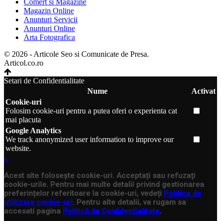
Comert si Magazine
Magazin Online
Anunturi Servicii
Anunturi Online
Arta Fotografica
© 2026 - Articole Seo si Comunicate de Presa.
Articol.co.ro
Setari de Confidentialitate
Nume
Activat
Cookie-uri
Folosim cookie-uri pentru a putea oferi o experienta cat
mai placuta
Google Analytics
We track anonymized user information to improve our
website.
x
Acest site folosește cookie-uri. Acceptați sau refuzați
cookie-urile. Pentru mai multe detalii privind gestionarea
preferințelor referitoare la cookie-uri, vedeți
Politica de
utillizare cookie-uri
. Pentru alte detalii, va rugam sa
accesati pagina
Politică de Confidențialitate
.