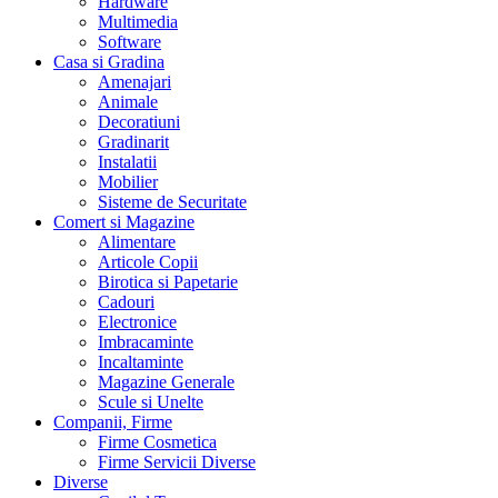
Hardware
Multimedia
Software
Casa si Gradina
Amenajari
Animale
Decoratiuni
Gradinarit
Instalatii
Mobilier
Sisteme de Securitate
Comert si Magazine
Alimentare
Articole Copii
Birotica si Papetarie
Cadouri
Electronice
Imbracaminte
Incaltaminte
Magazine Generale
Scule si Unelte
Companii, Firme
Firme Cosmetica
Firme Servicii Diverse
Diverse