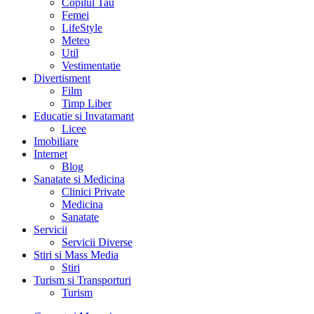
Copilul Tau
Femei
LifeStyle
Meteo
Util
Vestimentatie
Divertisment
Film
Timp Liber
Educatie si Invatamant
Licee
Imobiliare
Internet
Blog
Sanatate si Medicina
Clinici Private
Medicina
Sanatate
Servicii
Servicii Diverse
Stiri si Mass Media
Stiri
Turism si Transporturi
Turism