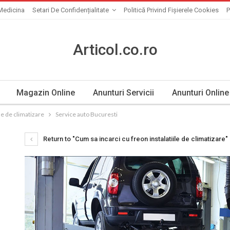
Medicina
Setari De Confidențialitate
Politică Privind Fișierele Cookies
P
Articol.co.ro
Magazin Online
Anunturi Servicii
Anunturi Online
le de climatizare
Service auto Bucuresti
Return to "Cum sa incarci cu freon instalatiile de climatizare"