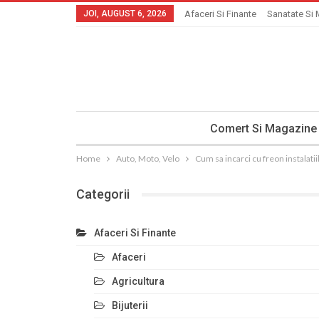
JOI, AUGUST 6, 2026
Afaceri Si Finante
Sanatate Si 
Comert Si Magazine
Home
Auto, Moto, Velo
Cum sa incarci cu freon instalatii
Categorii
Afaceri Si Finante
Afaceri
Agricultura
Bijuterii