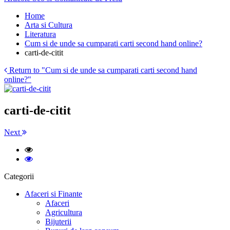
Home
Arta si Cultura
Literatura
Cum si de unde sa cumparati carti second hand online?
carti-de-citit
Return to "Cum si de unde sa cumparati carti second hand
online?"
carti-de-citit
Next
Categorii
Afaceri si Finante
Afaceri
Agricultura
Bijuterii