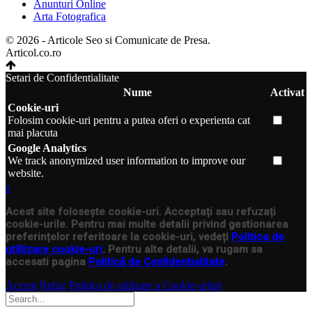
Anunturi Online
Arta Fotografica
© 2026 - Articole Seo si Comunicate de Presa.
Articol.co.ro
Setari de Confidentialitate
Nume
Activat
Cookie-uri
Folosim cookie-uri pentru a putea oferi o experienta cat
mai placuta
Google Analytics
We track anonymized user information to improve our
website.
x
Acest site folosește cookie-uri. Acceptați sau refuzați
cookie-urile. Pentru mai multe detalii privind gestionarea
preferințelor referitoare la cookie-uri, vedeți
Politica de
utillizare cookie-uri
. Pentru alte detalii, va rugam sa
accesati pagina
Politică de Confidențialitate
.
Accept
Refuz
Politica de utilizare a Cookie-urilor