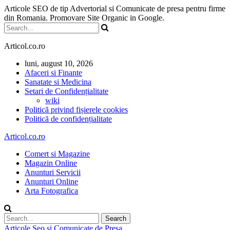
Articole SEO de tip Advertorial si Comunicate de presa pentru firme
din Romania. Promovare Site Organic in Google.
Articol.co.ro
luni, august 10, 2026
Afaceri si Finante
Sanatate si Medicina
Setari de Confidențialitate
wiki
Politică privind fișierele cookies
Politică de confidențialitate
Articol.co.ro
Comert si Magazine
Magazin Online
Anunturi Servicii
Anunturi Online
Arta Fotografica
Articole Seo si Comunicate de Presa