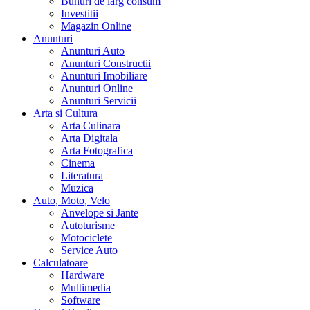
Bunuri de larg consum
Investitii
Magazin Online
Anunturi
Anunturi Auto
Anunturi Constructii
Anunturi Imobiliare
Anunturi Online
Anunturi Servicii
Arta si Cultura
Arta Culinara
Arta Digitala
Arta Fotografica
Cinema
Literatura
Muzica
Auto, Moto, Velo
Anvelope si Jante
Autoturisme
Motociclete
Service Auto
Calculatoare
Hardware
Multimedia
Software