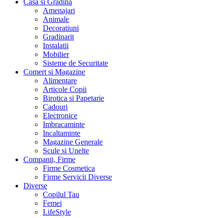
Casa si Gradina
Amenajari
Animale
Decoratiuni
Gradinarit
Instalatii
Mobilier
Sisteme de Securitate
Comert si Magazine
Alimentare
Articole Copii
Birotica si Papetarie
Cadouri
Electronice
Imbracaminte
Incaltaminte
Magazine Generale
Scule si Unelte
Companii, Firme
Firme Cosmetica
Firme Servicii Diverse
Diverse
Copilul Tau
Femei
LifeStyle