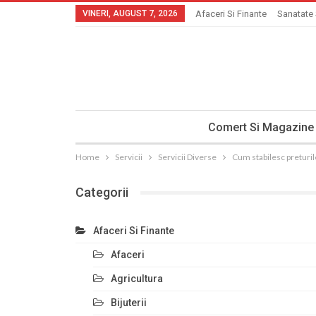
VINERI, AUGUST 7, 2026
Afaceri Si Finante
Sanatate 
Comert Si Magazine
Home
Servicii
Servicii Diverse
Cum stabilesc preturil
Categorii
Afaceri Si Finante
Afaceri
Agricultura
Bijuterii