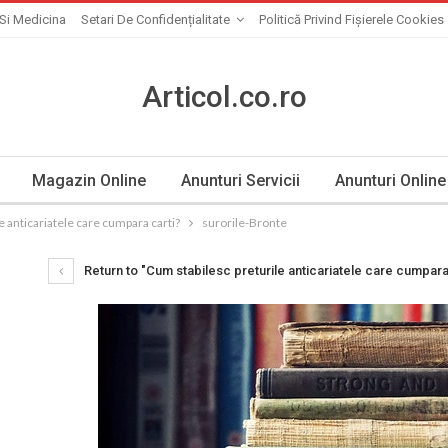
Si Medicina
Setari De Confidențialitate
Politică Privind Fișierele Cookies
Articol.co.ro
Magazin Online
Anunturi Servicii
Anunturi Online
e anticariatele care cumpara carti?
surorile-Bronte
Return to "Cum stabilesc preturile anticariatele care cumpara