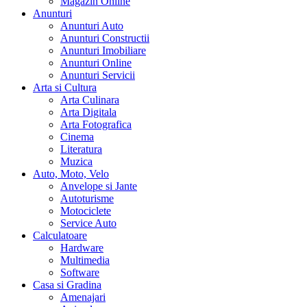
Magazin Online
Anunturi
Anunturi Auto
Anunturi Constructii
Anunturi Imobiliare
Anunturi Online
Anunturi Servicii
Arta si Cultura
Arta Culinara
Arta Digitala
Arta Fotografica
Cinema
Literatura
Muzica
Auto, Moto, Velo
Anvelope si Jante
Autoturisme
Motociclete
Service Auto
Calculatoare
Hardware
Multimedia
Software
Casa si Gradina
Amenajari