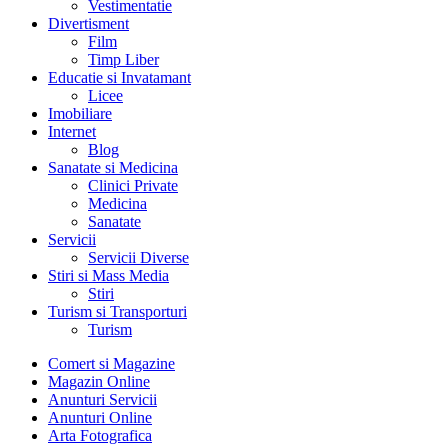
Vestimentatie
Divertisment
Film
Timp Liber
Educatie si Invatamant
Licee
Imobiliare
Internet
Blog
Sanatate si Medicina
Clinici Private
Medicina
Sanatate
Servicii
Servicii Diverse
Stiri si Mass Media
Stiri
Turism si Transporturi
Turism
Comert si Magazine
Magazin Online
Anunturi Servicii
Anunturi Online
Arta Fotografica