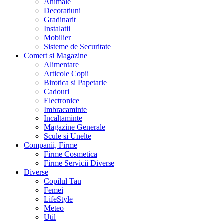
Animale
Decoratiuni
Gradinarit
Instalatii
Mobilier
Sisteme de Securitate
Comert si Magazine
Alimentare
Articole Copii
Birotica si Papetarie
Cadouri
Electronice
Imbracaminte
Incaltaminte
Magazine Generale
Scule si Unelte
Companii, Firme
Firme Cosmetica
Firme Servicii Diverse
Diverse
Copilul Tau
Femei
LifeStyle
Meteo
Util