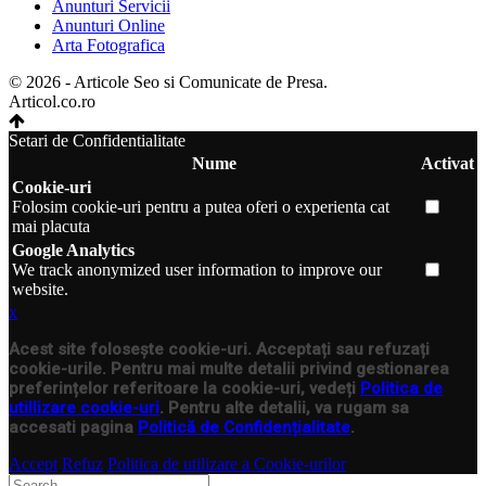
Anunturi Servicii
Anunturi Online
Arta Fotografica
© 2026 - Articole Seo si Comunicate de Presa.
Articol.co.ro
Setari de Confidentialitate
Nume
Activat
Cookie-uri
Folosim cookie-uri pentru a putea oferi o experienta cat
mai placuta
Google Analytics
We track anonymized user information to improve our
website.
x
Acest site folosește cookie-uri. Acceptați sau refuzați
cookie-urile. Pentru mai multe detalii privind gestionarea
preferințelor referitoare la cookie-uri, vedeți
Politica de
utillizare cookie-uri
. Pentru alte detalii, va rugam sa
accesati pagina
Politică de Confidențialitate
.
Accept
Refuz
Politica de utilizare a Cookie-urilor