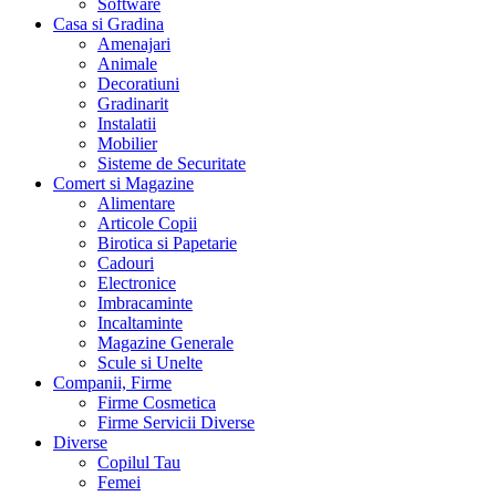
Software
Casa si Gradina
Amenajari
Animale
Decoratiuni
Gradinarit
Instalatii
Mobilier
Sisteme de Securitate
Comert si Magazine
Alimentare
Articole Copii
Birotica si Papetarie
Cadouri
Electronice
Imbracaminte
Incaltaminte
Magazine Generale
Scule si Unelte
Companii, Firme
Firme Cosmetica
Firme Servicii Diverse
Diverse
Copilul Tau
Femei