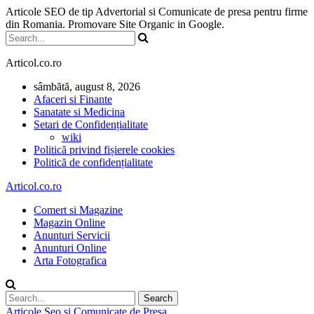
Articole SEO de tip Advertorial si Comunicate de presa pentru firme
din Romania. Promovare Site Organic in Google.
Articol.co.ro
sâmbătă, august 8, 2026
Afaceri si Finante
Sanatate si Medicina
Setari de Confidențialitate
wiki
Politică privind fișierele cookies
Politică de confidențialitate
Articol.co.ro
Comert si Magazine
Magazin Online
Anunturi Servicii
Anunturi Online
Arta Fotografica
Articole Seo si Comunicate de Presa