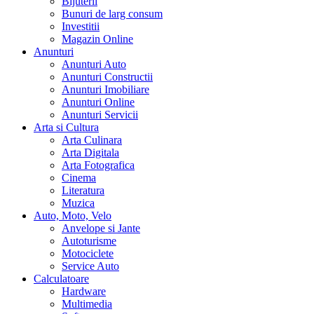
Bijuterii
Bunuri de larg consum
Investitii
Magazin Online
Anunturi
Anunturi Auto
Anunturi Constructii
Anunturi Imobiliare
Anunturi Online
Anunturi Servicii
Arta si Cultura
Arta Culinara
Arta Digitala
Arta Fotografica
Cinema
Literatura
Muzica
Auto, Moto, Velo
Anvelope si Jante
Autoturisme
Motociclete
Service Auto
Calculatoare
Hardware
Multimedia