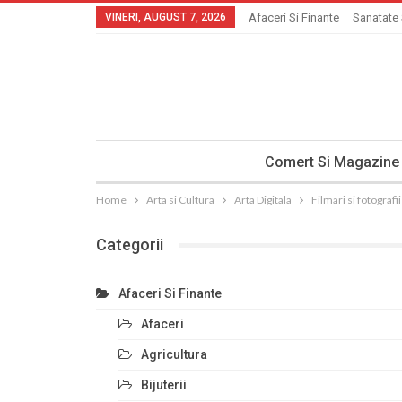
VINERI, AUGUST 7, 2026
Afaceri Si Finante
Sanatate 
Comert Si Magazine
Home
Arta si Cultura
Arta Digitala
Filmari si fotograf
Categorii
Afaceri Si Finante
Afaceri
Agricultura
Bijuterii