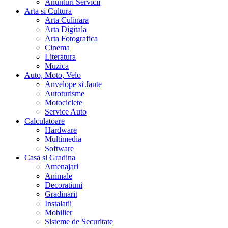
Anunturi Servicii
Arta si Cultura
Arta Culinara
Arta Digitala
Arta Fotografica
Cinema
Literatura
Muzica
Auto, Moto, Velo
Anvelope si Jante
Autoturisme
Motociclete
Service Auto
Calculatoare
Hardware
Multimedia
Software
Casa si Gradina
Amenajari
Animale
Decoratiuni
Gradinarit
Instalatii
Mobilier
Sisteme de Securitate