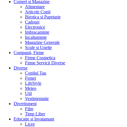
Comert si Magazine
Alimentare
Articole Copii
Birotica si Papetarie
Cadouri
Electronice
Imbracaminte
Incaltaminte
Magazine Generale
Scule si Unelte
Companii, Firme
Firme Cosmetica
Firme Servicii Diverse
Diverse
Copilul Tau
Femei
LifeStyle
Meteo
Util
Vestimentatie
Divertisment
Film
Timp Liber
Educatie si Invatamant
Licee