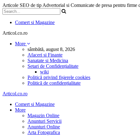
Articole SEO de tip Advertorial si Comunicate de presa pentru firme
Comert si Magazine
Articol.co.ro
More
sâmbătă, august 8, 2026
Afaceri si Finante
Sanatate si Medicina
Setari de Confidențialitate
wiki
Politică privind fișierele cookies
Politică de confidențialitate
Articol.co.ro
Comert si Magazine
More
Magazin Online
Anunturi Servicii
Anunturi Online
Arta Fotografica