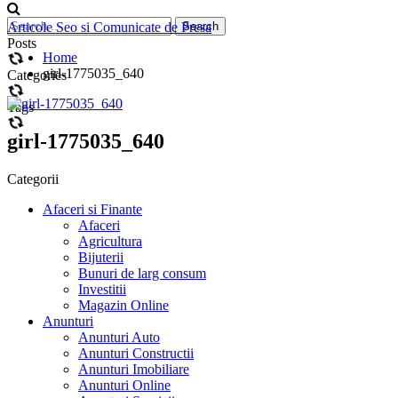
Articole Seo si Comunicate de Presa
Posts
Home
girl-1775035_640
Categories
Tags
girl-1775035_640
Categorii
Afaceri si Finante
Afaceri
Agricultura
Bijuterii
Bunuri de larg consum
Investitii
Magazin Online
Anunturi
Anunturi Auto
Anunturi Constructii
Anunturi Imobiliare
Anunturi Online