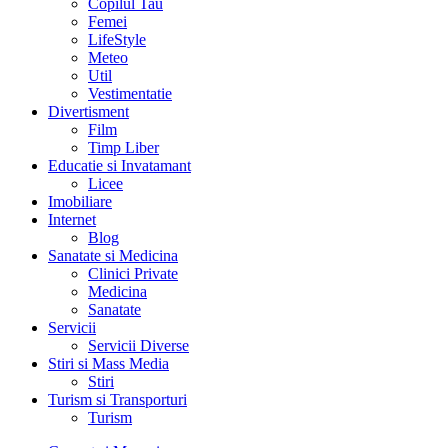
Copilul Tau
Femei
LifeStyle
Meteo
Util
Vestimentatie
Divertisment
Film
Timp Liber
Educatie si Invatamant
Licee
Imobiliare
Internet
Blog
Sanatate si Medicina
Clinici Private
Medicina
Sanatate
Servicii
Servicii Diverse
Stiri si Mass Media
Stiri
Turism si Transporturi
Turism