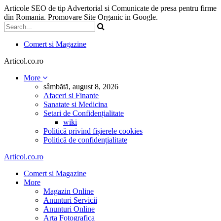
Articole SEO de tip Advertorial si Comunicate de presa pentru firme
din Romania. Promovare Site Organic in Google.
Comert si Magazine
Articol.co.ro
More
sâmbătă, august 8, 2026
Afaceri si Finante
Sanatate si Medicina
Setari de Confidențialitate
wiki
Politică privind fișierele cookies
Politică de confidențialitate
Articol.co.ro
Comert si Magazine
More
Magazin Online
Anunturi Servicii
Anunturi Online
Arta Fotografica