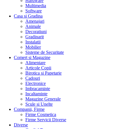
Hardware
Multimedia
Software
Casa si Gradina
Amenajari
Animale
Decoratiuni
Gradinarit
Instalatii
Mobilier
Sisteme de Securitate
Comert si Magazine
Alimentare
Articole Copii
Birotica si Papetarie
Cadouri
Electronice
Imbracaminte
Incaltaminte
Magazine Generale
Scule si Unelte
Companii, Firme
Firme Cosmetica
Firme Servicii Diverse
Diverse