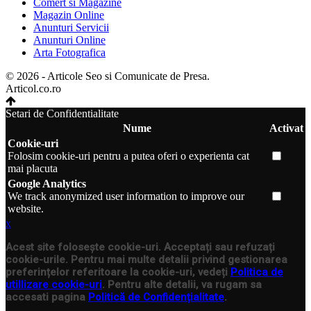
Comert si Magazine
Magazin Online
Anunturi Servicii
Anunturi Online
Arta Fotografica
© 2026 - Articole Seo si Comunicate de Presa.
Articol.co.ro
Setari de Confidentialitate
Nume
Activat
Cookie-uri
Folosim cookie-uri pentru a putea oferi o experienta cat
mai placuta
Google Analytics
We track anonymized user information to improve our
website.
x
Acest site folosește cookie-uri. Acceptați sau refuzați
cookie-urile. Pentru mai multe detalii privind gestionarea
preferințelor referitoare la cookie-uri, vedeți
Politica de
utillizare cookie-uri
. Pentru alte detalii, va rugam sa
accesati pagina
Politică de Confidențialitate
.