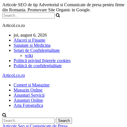
Articole SEO de tip Advertorial si Comunicate de presa pentru firme
din Romania. Promovare Site Organic in Google.
Articol.co.ro
joi, august 6, 2026
Afaceri si Finante
Sanatate si Medicina
Setari de Confidențialitate
wiki
Politică privind fișierele cookies
Politică de confidențialitate
Articol.co.ro
Comert si Magazine
Magazin Online
Anunturi Servicii
Anunturi Online
Arta Fotografica
Articole Seo si Comunicate de Presa