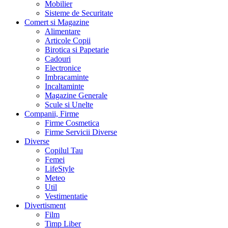
Mobilier
Sisteme de Securitate
Comert si Magazine
Alimentare
Articole Copii
Birotica si Papetarie
Cadouri
Electronice
Imbracaminte
Incaltaminte
Magazine Generale
Scule si Unelte
Companii, Firme
Firme Cosmetica
Firme Servicii Diverse
Diverse
Copilul Tau
Femei
LifeStyle
Meteo
Util
Vestimentatie
Divertisment
Film
Timp Liber