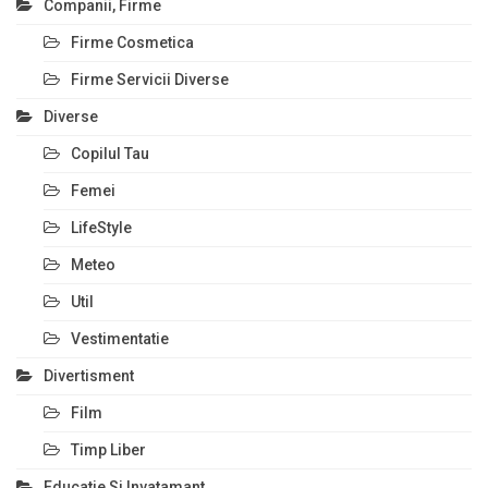
Companii, Firme
Firme Cosmetica
Firme Servicii Diverse
Diverse
Copilul Tau
Femei
LifeStyle
Meteo
Util
Vestimentatie
Divertisment
Film
Timp Liber
Educatie Si Invatamant