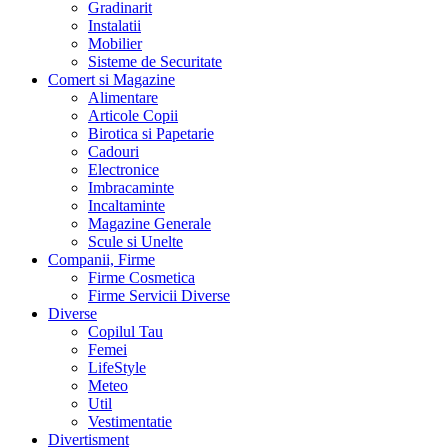
Gradinarit
Instalatii
Mobilier
Sisteme de Securitate
Comert si Magazine
Alimentare
Articole Copii
Birotica si Papetarie
Cadouri
Electronice
Imbracaminte
Incaltaminte
Magazine Generale
Scule si Unelte
Companii, Firme
Firme Cosmetica
Firme Servicii Diverse
Diverse
Copilul Tau
Femei
LifeStyle
Meteo
Util
Vestimentatie
Divertisment