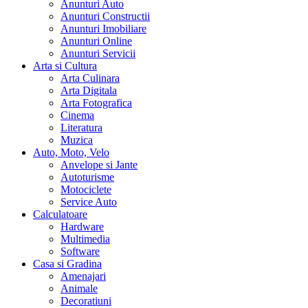
Anunturi Auto
Anunturi Constructii
Anunturi Imobiliare
Anunturi Online
Anunturi Servicii
Arta si Cultura
Arta Culinara
Arta Digitala
Arta Fotografica
Cinema
Literatura
Muzica
Auto, Moto, Velo
Anvelope si Jante
Autoturisme
Motociclete
Service Auto
Calculatoare
Hardware
Multimedia
Software
Casa si Gradina
Amenajari
Animale
Decoratiuni