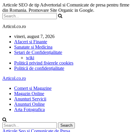
Articole SEO de tip Advertorial si Comunicate de presa pentru firme
din Romania. Promovare Site Organic in Google.
Articol.co.ro
vineri, august 7, 2026
Afaceri si Finante
Sanatate si Medicina
Setari de Confidențialitate
wiki
Politică privind fișierele cookies
Politică de confidențialitate
Articol.co.ro
Comert si Magazine
Magazin Online
Anunturi Servicii
Anunturi Online
Arta Fotografica
Articole Seo si Comunicate de Presa