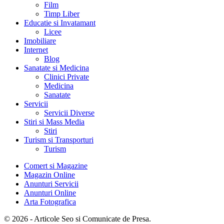
Film
Timp Liber
Educatie si Invatamant
Licee
Imobiliare
Internet
Blog
Sanatate si Medicina
Clinici Private
Medicina
Sanatate
Servicii
Servicii Diverse
Stiri si Mass Media
Stiri
Turism si Transporturi
Turism
Comert si Magazine
Magazin Online
Anunturi Servicii
Anunturi Online
Arta Fotografica
© 2026 - Articole Seo si Comunicate de Presa.