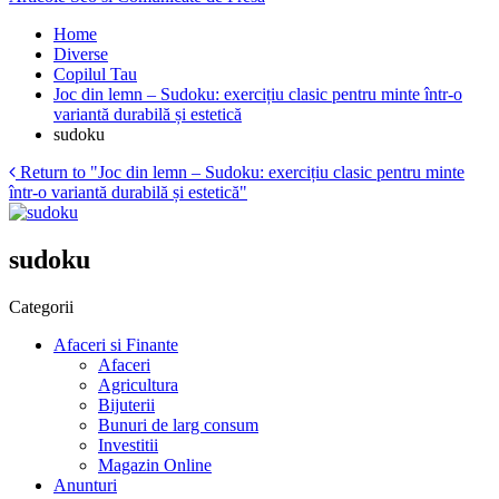
Home
Diverse
Copilul Tau
Joc din lemn – Sudoku: exercițiu clasic pentru minte într-o
variantă durabilă și estetică
sudoku
Return to "Joc din lemn – Sudoku: exercițiu clasic pentru minte
într-o variantă durabilă și estetică"
sudoku
Categorii
Afaceri si Finante
Afaceri
Agricultura
Bijuterii
Bunuri de larg consum
Investitii
Magazin Online
Anunturi