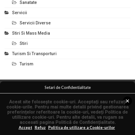
Sanatate
Servicii
Servicii Diverse
Stiri Si Mass Media
Stiri
Turism Si Transporturi
Turism
Setari de Confidentialitate
Comert Si Magazine
Magazin Online
Anunturi Servicii
Acest site folosește cookie-uri. Acceptați sau refuzați
Anunturi Online
Arta Fotografica
cookie-urile. Pentru mai multe detalii privind gestionarea
preferințelor referitoare la cookie-uri, vedeți
Politica de
utillizare cookie-uri
. Pentru alte detalii, va rugam sa
© 2026 - Articole Seo si Comunicate de Presa.
accesati pagina
Politică de Confidențialitate
.
Articol.co.ro
Accept
Refuz
Politica de utilizare a Cookie-urilor