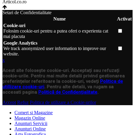
Articol.co.ro
Setari de Confidentialitate
Nume
Activat
Cookie-uri
Folosim cookie-uri pentru a putea oferi o experienta cat
mai placuta
Google Analytics
We track anonymized user information to improve our
website.
x
Acest site folosește cookie-uri. Acceptați sau refuzați
cookie-urile. Pentru mai multe detalii privind gestionarea
preferințelor referitoare la cookie-uri, vedeți
Politica de
utillizare cookie-uri
. Pentru alte detalii, va rugam sa
accesati pagina
Politică de Confidențialitate
.
Accept
Refuz
Politica de utilizare a Cookie-urilor
Comert si Magazine
Magazin Online
Anunturi Servicii
Anunturi Online
Arta Fotografica