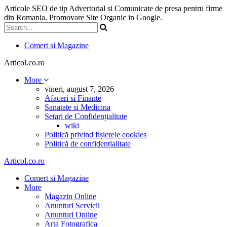
Articole SEO de tip Advertorial si Comunicate de presa pentru firme
din Romania. Promovare Site Organic in Google.
Comert si Magazine
Articol.co.ro
More
vineri, august 7, 2026
Afaceri si Finante
Sanatate si Medicina
Setari de Confidențialitate
wiki
Politică privind fișierele cookies
Politică de confidențialitate
Articol.co.ro
Comert si Magazine
More
Magazin Online
Anunturi Servicii
Anunturi Online
Arta Fotografica