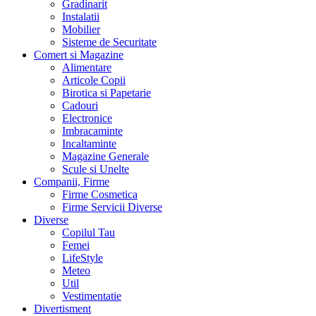
Gradinarit
Instalatii
Mobilier
Sisteme de Securitate
Comert si Magazine
Alimentare
Articole Copii
Birotica si Papetarie
Cadouri
Electronice
Imbracaminte
Incaltaminte
Magazine Generale
Scule si Unelte
Companii, Firme
Firme Cosmetica
Firme Servicii Diverse
Diverse
Copilul Tau
Femei
LifeStyle
Meteo
Util
Vestimentatie
Divertisment