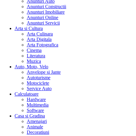
Anunturi Auto
Anunturi Constructii
Anunturi Imobiliare
Anunturi Online
Anunturi Servicii
Arta si Cultura
Arta Culinara
Arta Digitala
Arta Fotografica
Cinema
Literatura
Muzica
Auto, Moto, Velo
Anvelope si Jante
Autoturisme
Motociclete
Service Auto
Calculatoare
Hardware
Multimedia
Software
Casa si Gradina
Amenajari
Animale
Decoratiuni