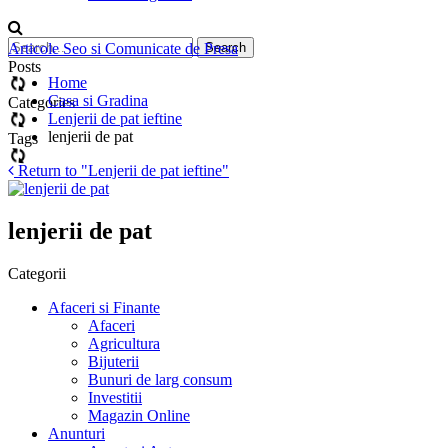
Articole Seo si Comunicate de Presa
Posts
Home
Casa si Gradina
Categories
Lenjerii de pat ieftine
lenjerii de pat
Tags
Return to "Lenjerii de pat ieftine"
lenjerii de pat
Categorii
Afaceri si Finante
Afaceri
Agricultura
Bijuterii
Bunuri de larg consum
Investitii
Magazin Online
Anunturi