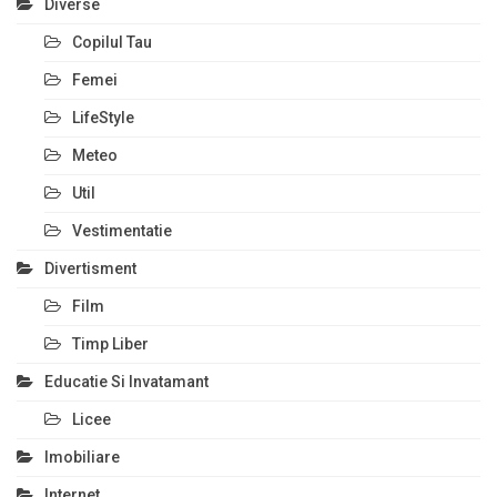
Diverse
Copilul Tau
Femei
LifeStyle
Meteo
Util
Vestimentatie
Divertisment
Film
Timp Liber
Educatie Si Invatamant
Licee
Imobiliare
Internet