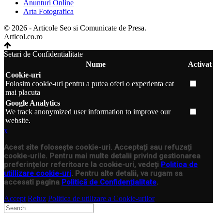
Anunturi Online
Arta Fotografica
© 2026 - Articole Seo si Comunicate de Presa.
Articol.co.ro
Setari de Confidentialitate
Nume
Activat
Cookie-uri
Folosim cookie-uri pentru a putea oferi o experienta cat
mai placuta
Google Analytics
We track anonymized user information to improve our
website.
x
Acest site folosește cookie-uri. Acceptați sau refuzați
cookie-urile. Pentru mai multe detalii privind gestionarea
preferințelor referitoare la cookie-uri, vedeți
Politica de
utillizare cookie-uri
. Pentru alte detalii, va rugam sa
accesati pagina
Politică de Confidențialitate
.
Accept
Refuz
Politica de utilizare a Cookie-urilor