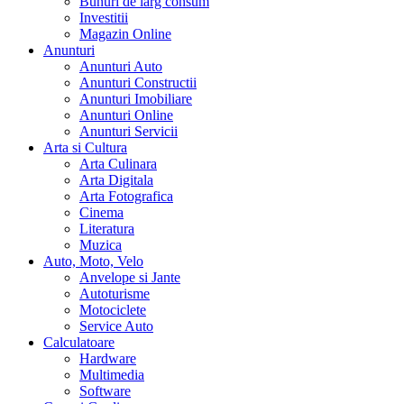
Bunuri de larg consum
Investitii
Magazin Online
Anunturi
Anunturi Auto
Anunturi Constructii
Anunturi Imobiliare
Anunturi Online
Anunturi Servicii
Arta si Cultura
Arta Culinara
Arta Digitala
Arta Fotografica
Cinema
Literatura
Muzica
Auto, Moto, Velo
Anvelope si Jante
Autoturisme
Motociclete
Service Auto
Calculatoare
Hardware
Multimedia
Software