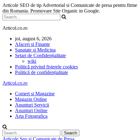
Articole SEO de tip Advertorial si Comunicate de presa pentru firme
din Romania. Promovare Site Organic in Google.
Articol.co.ro
joi, august 6, 2026
Afaceri si Finante
Sanatate si Medicina
Setari de Confidențialitate
wiki
Politică privind fișierele cookies
Politică de confidențialitate
Articol.co.ro
Comert si Magazine
Magazin Online
Anunturi Servicii
Anunturi Online
Arta Fotografica
Articole Seo si Comunicate de Presa