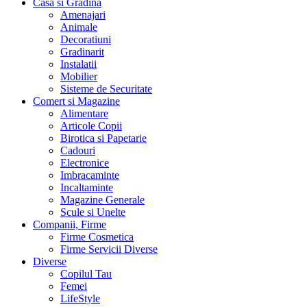
Casa si Gradina
Amenajari
Animale
Decoratiuni
Gradinarit
Instalatii
Mobilier
Sisteme de Securitate
Comert si Magazine
Alimentare
Articole Copii
Birotica si Papetarie
Cadouri
Electronice
Imbracaminte
Incaltaminte
Magazine Generale
Scule si Unelte
Companii, Firme
Firme Cosmetica
Firme Servicii Diverse
Diverse
Copilul Tau
Femei
LifeStyle